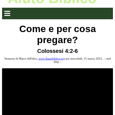
Come e per cosa
pregare?
Colossesi 4:2-6
Sermone di Marco deFelice,
www.Aiutobiblico.org
per mercoledì, 15 marzo 2023, – cmd
dmp –