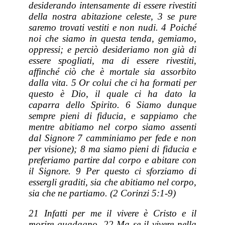
desiderando intensamente di essere rivestiti
della nostra abitazione celeste, 3 se pure
saremo trovati vestiti e non nudi. 4 Poiché
noi che siamo in questa tenda, gemiamo,
oppressi; e perciò desideriamo non già di
essere spogliati, ma di essere rivestiti,
affinché ciò che è mortale sia assorbito
dalla vita. 5 Or colui che ci ha formati per
questo è Dio, il quale ci ha dato la
caparra dello Spirito. 6 Siamo dunque
sempre pieni di fiducia, e sappiamo che
mentre abitiamo nel corpo siamo assenti
dal Signore 7 camminiamo per fede e non
per visione); 8 ma siamo pieni di fiducia e
preferiamo partire dal corpo e abitare con
il Signore. 9 Per questo ci sforziamo di
essergli graditi, sia che abitiamo nel corpo,
sia che ne partiamo. (2 Corinzi 5:1-9)
21 Infatti per me il vivere è Cristo e il
morire guadagno. 22 Ma se il vivere nella