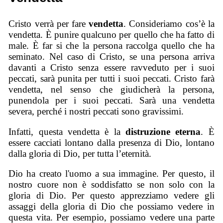
Cristo verrà per fare
vendetta
.
Consider
iamo cos’
è la
vendetta. È punire qualcuno per quello che ha fatto di
male.
È far si che la persona racco
lga
quello che ha
seminato. Nel caso di Cristo, se una persona arriva
davanti a Cristo senza essere ravveduto per
i suoi
peccati, sarà punita per tutti i suoi peccati. Cristo farà
vendetta, nel senso che giudicherà la persona,
punendola per i suoi peccati. Sarà una vendetta
severa, perché i nostri peccati sono gravissimi.
Infatti, q
uesta vendetta è la
distruzione eterna
. È
essere cacciati lontano dalla presenza di Dio, lontano
dalla gloria di Dio, per tutta l’eternità.
Dio ha creato l'uomo
a
sua immagine. Per questo, il
nostro cuore non è soddisfatto se non solo con la
gloria di Dio. P
er questo apprezziamo vedere gli
assaggi della gloria di Dio che possiamo vedere in
questa vita. Per esempio, possiamo vedere una parte