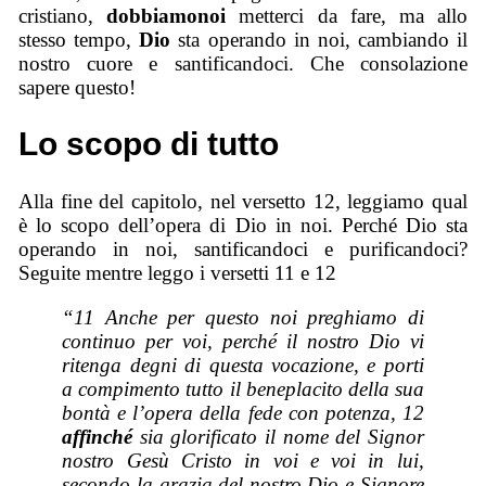
cristiano,
dobbiamo
noi
metterci da fare, ma allo
stesso tempo,
Dio
sta operando in noi, cambiando il
nostro cuore e santificando
c
i.
Che consolazione
sapere questo!
Lo scopo di tutto
Alla fine del capitolo, nel versetto 12, leggiamo qual
è lo scopo dell’opera di Dio in noi. Perché Dio sta
operando in noi, santificandoci e purificandoci?
Seguite mentre leggo i versetti 11 e 12
“
11 Anche per questo noi preghiamo di
continuo per voi, perché il nostro Dio vi
ritenga degni di questa vocazione, e porti
a compimento tutto il beneplacito della sua
bontà e l’opera della fede con potenza, 12
affinché
sia glorificato il nome del Signor
nostro Gesù Cristo in voi e voi in lui,
secondo la grazia del nostro Dio e Signore