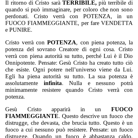
Il ritorno di Cristo sarà
TERRIBILE,
più terribile di
quando si può immaginare, per coloro che non sono
perdonati
. Cristo verrà con POTENZA, in un
FUOCO FIAMMEGGIANTE,
per fare
VENDETTA
e PUNI
R
E.
Cristo verrà con
POTENZA
, con piena potenza, la
potenza del sovrano Creatore di ogni cosa. Cristo
verrà con piena autorità su tutto,
perché Lui è il Dio
Onnipotente
.
Pensate: Gesù Cristo ha creato tutto
ciò
che esiste. Ogni potere nell’universo viene da Lui.
Egli ha piena autorità su tutto. La sua potenza è
assolutamente
infinita
. Nulla e nessuno potrà
minimamente resistere quando Cristo
verrà
con
potenza.
Gesù
C
risto apparirà in un
FUOCO
FIAMMEGGIANTE
. Questo descrive un fuoco che
distrugge, che devasta, che brucia tutto. Questo è un
fuoco a cui nessuno può resistere.
Pensate: un fuoco
distrugge. Quando un fuoco è abbastanza
caldo
,