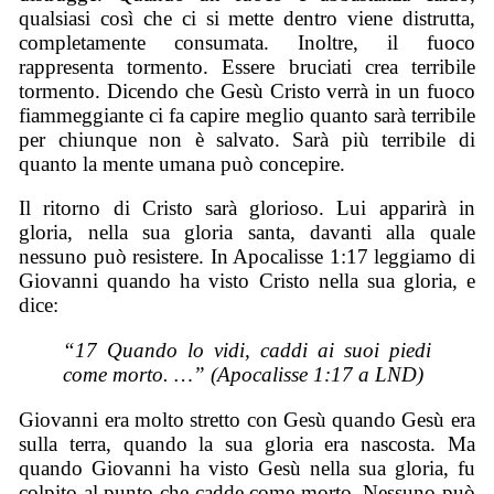
qualsiasi così che
ci si
mette dentro viene distrutta,
completamente consumata. Inoltre, il fuoco
rappresent
a
tormento. Essere bruciati crea terribile
tormento. Dicendo che Gesù Cristo verrà in un fuoco
fiamm
eg
giante ci fa capire meglio quan
t
o sarà terribile
per chiunque non è salvato. Sarà più terribile di
quanto la mente umana può concepire.
Il ritorno di Cristo sarà glorioso. Lui apparirà in
gloria, nella sua gloria santa, davanti alla quale
nessuno può resistere. In Apocalisse 1:17 leggiamo di
Giovanni quando ha visto Cristo nella sua gloria, e
dice:
“17 Quando lo vidi, caddi ai suoi piedi
come morto. …” (Apocalisse 1:17 a LND)
Giovanni era molto stretto con Gesù quando Gesù era
sulla terra, quando la sua gloria era nascosta. Ma
quando Giovanni ha visto Gesù nella sua gloria, fu
colpito al punto che cadde come morto. Nessuno può