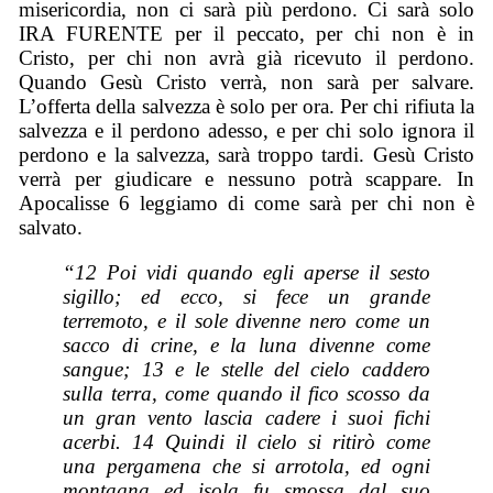
misericordia, non ci sarà più perdono. Ci sarà solo
IRA FURENTE per il peccato, per chi non è in
Cristo,
per
chi non avrà già ricevuto il perdono
.
Quando
Gesù Cristo verrà,
non sarà per salvare.
L’offerta della salvezza è solo per ora. Per chi rifiuta la
salvezza e il perdono adesso, e
per
chi solo ignora il
perdono e la salvezza, sarà trop
p
o tardi. Gesù Cristo
verrà
per giudicare e nessuno potrà scappare. In
Apocalisse 6 leggiamo di come sarà per chi non è
salvato.
“12 Poi vidi quando egli aperse il sesto
sigillo; ed ecco, si fece un grande
terremoto, e il sole divenne nero come un
sacco di crine, e la luna divenne come
sangue; 13 e le stelle del cielo caddero
sulla terra, come quando il fico scosso da
un gran vento lascia cadere i suoi fichi
acerbi. 14 Quindi il cielo si ritirò come
una pergamena che si arrotola, ed ogni
montagna ed isola fu smossa dal suo