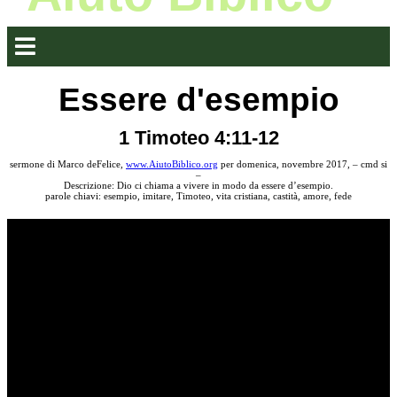
Essere d'esempio
1 Timoteo 4:11-12
sermone di Marco deFelice,
www.AiutoBiblico.org
per domenica, novembre 2017, – cmd si
–
Descrizione: Dio ci chiama a vivere in modo da essere d’esempio.
parole chiavi: esempio, imitare, Timoteo, vita cristiana, castità, amore, fede