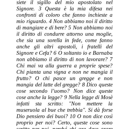
siete il sigillo del mio apostolato nel
Signore. 3 Questa è la mia difesa nei
confronti di coloro che fanno inchieste a
mio riguardo. 4 Non abbiamo noi il diritto
di mangiare e di bere? 5 Non abbiamo noi
il diritto di condurre attorno una moglie,
che sia una sorella in fede, come fanno
anche gli altri apostoli, i fratelli del
Signore e Cefa? 6 O soltanto io e Barnaba
non abbiamo il diritto di non lavorare? 7
Chi mai va alla guerra a proprie spese?
Chi pianta una vigna e non ne mangia il
frutto? O chi pasce un gregge e non
mangia del latte del gregge? 8 Dico queste
cose secondo l’uomo? Non dice queste
cose anche la legge? 9 Nella legge di Mosè
infatti sta scritto: "Non mettere la
museruola al bue che trebbia". Si dà forse
Dio pensiero dei buoi? 10 O non dice così
proprio per noi? Certo, queste cose sono
scritte per noi, perché chi ara deve arare