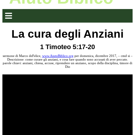
La cura degli Anziani
1 Timoteo 5:17-20
sermone di Marco deFelice,
www.AiutoBiblico.org
per domenica, dicembre 2017, – cmd si –
Descrizione: come curare gli anziani, e cosa fare quando sono accusati di aver peccato.
parole chiavi: anziani, chiesa, accuse, riprendere un anziano, scopo della disciplina, timore di
Dio