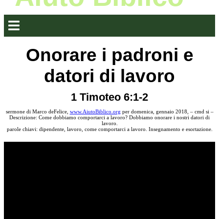
Onorare i padroni e
datori di lavoro
1 Timoteo 6:1-2
sermone di Marco deFelice,
www.AiutoBiblico.org
per domenica, gennaio 2018, – cmd si –
Descrizione: Come dobbiamo comportarci a lavoro? Dobbiamo onorare i nostri datori di
lavoro.
parole chiavi: dipendente, lavoro, come comportarci a lavoro. Insegnamento e esortazione.