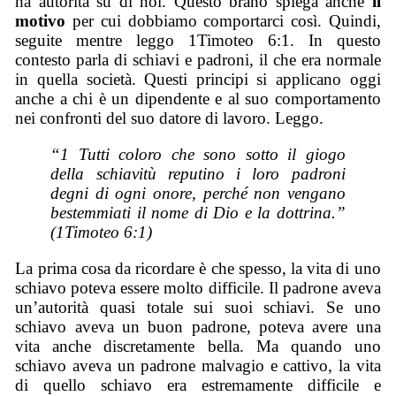
ha autorità su di noi. Questo brano spiega anche
il
motivo
per cui dobbiamo comportarci così. Quindi,
seguite mentre leggo 1Timoteo 6:1. In questo
contesto parla di schiavi e padroni, il che era normale
in quella società. Questi principi si applicano oggi
anche a chi è un dipendente e al suo comportamento
nei confronti del suo datore di lavoro. Leggo.
“1 Tutti coloro che sono sotto il giogo
della schiavitù reputino i loro padroni
degni di ogni onore, perché non vengano
bestemmiati il nome di Dio e la dottrina.”
(1Timoteo 6:1)
La prima cosa da ricordare è che spesso, la vita di uno
schiavo poteva essere molto difficile. Il padrone aveva
un’autorità quasi totale sui suoi schiavi. Se uno
schiavo aveva un buon padrone, poteva avere una
vita anche discretamente bella. Ma quando uno
schiavo aveva un padrone malvagio e cattivo, la vita
di quello schiavo era estremamente difficile e