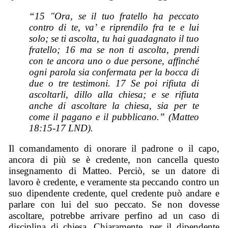
“15 "Ora, se il tuo fratello ha peccato
contro di te, va’ e riprendilo fra te e lui
solo; se ti ascolta, tu hai guadagnato il tuo
fratello; 16 ma se non ti ascolta, prendi
con te ancora uno o due persone, affinché
ogni parola sia confermata per la bocca di
due o tre testimoni. 17 Se poi rifiuta di
ascoltarli, dillo alla chiesa; e se rifiuta
anche di ascoltare la chiesa, sia per te
come il pagano e il pubblicano.” (Matteo
18:15-17 LND).
Il comandamento di onorare il padrone o il capo,
ancora di più se è credente, non cancella questo
insegnamento di Matteo. Perciò, se un datore di
lavoro è credente, e veramente sta peccando contro un
suo dipendente credente, quel credente può andare e
parlare con lui del suo peccato. Se non dovesse
ascoltare, potrebbe arrivare perfino ad un caso di
disciplina di chiesa. Chiaramente, per il dipendente