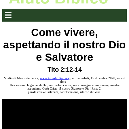
Come vivere,
aspettando il nostro Dio
e Salvatore
Tito 2:12-14
Studio di Marco de Felice,
www.Aiutobiblico.org
per mercoledì, 15 dicembre 2020, – cmd
dmp –
Descrizione: la grazia di Dio, non solo ci salva, ma ci insegna come vivere, mentre
aspettiamo Gesù Cristo, il nostro Signore e Dio! Parte 2,
parole chiave: salvezza, santificazione, ritorno di Gesù.