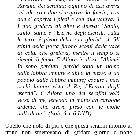
stavano dei serafini; ognuno di essi aveva
sei ali: con due si copriva la faccia, con
due si copriva i piedi e con due volava. 3
L’uno gridava all’altro e diceva: "Santo,
santo, santo è l’Eterno degli eserciti. Tutta
la terra è piena della sua gloria". 4 Gli
stipiti della porta furono scossi dalla voce
di colui che gridava, mentre il tempio si
riempì di fumo. 5 Allora io dissi: "Ahimé!
Io sono perduto, perché sono un uomo
dalle labbra impure e abito in mezzo a un
popolo dalle labbra impure; eppure i miei
occhi hanno visto il Re, l’Eterno degli
eserciti". 6 Allora uno dei serafini volò
verso di me, tenendo in mano un carbone
ardente, che aveva preso con le molle
dall’altare.” (Isaia 6:1-6 LND)
Quello che noto di più è che questi serafini intorno al
trono non smettevano di gridare giorno e notte