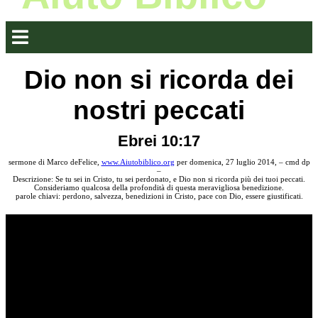
Dio non si ricorda dei
nostri peccati
Ebrei 10:17
sermone di Marco deFelice,
www.Aiutobiblico.org
per domenica, 27 luglio 2014, – cmd dp
–
Descrizione: Se tu sei in Cristo, tu sei perdonato, e Dio non si ricorda più dei tuoi peccati.
Consideriamo qualcosa della profondità di questa meravigliosa benedizione.
parole chiavi: perdono, salvezza, benedizioni in Cristo, pace con Dio, essere giustificati.