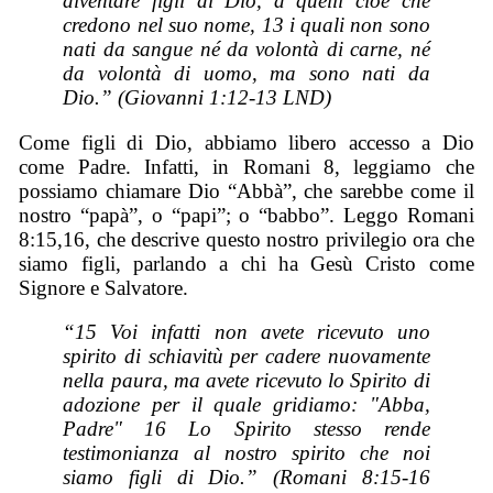
diventare figli di Dio, a quelli cioè che
credono nel suo nome, 13 i quali non sono
nati da sangue né da volontà di carne, né
da volontà di uomo, ma sono nati da
Dio.” (Giovanni 1:12-13 LND)
Come figli di Dio, abbiamo libero accesso a Dio
come Padre. Infatti, in Romani 8, leggiamo che
possiamo chiamare Dio “Abbà”, che sarebbe come il
nostro “papà”, o “papi”; o “babbo”. Leggo Romani
8:15,16, che descrive questo nostro privilegio ora che
siamo figli, parlando a chi ha Gesù Cristo come
Signore e Salvatore.
“15 Voi infatti non avete ricevuto uno
spirito di schiavitù per cadere nuovamente
nella paura, ma avete ricevuto lo Spirito di
adozione per il quale gridiamo: "Abba,
Padre" 16 Lo Spirito stesso rende
testimonianza al nostro spirito che noi
siamo figli di Dio.” (Romani 8:15-16