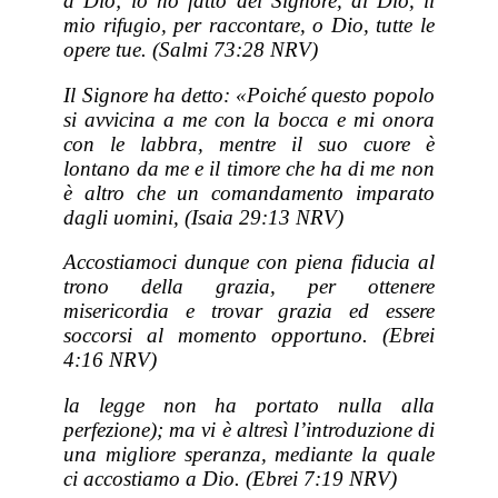
a Dio; io ho fatto del Signore, di Dio, il
mio rifugio, per raccontare, o Dio, tutte le
opere tue. (Salmi 73:28 NRV)
Il Signore ha detto: «Poiché questo popolo
si avvicina a me con la bocca e mi onora
con le labbra, mentre il suo cuore è
lontano da me e il timore che ha di me non
è altro che un comandamento imparato
dagli uomini, (Isaia 29:13 NRV)
Accostiamoci dunque con piena fiducia al
trono della grazia, per ottenere
misericordia e trovar grazia ed essere
soccorsi al momento opportuno. (Ebrei
4:16 NRV)
la legge non ha portato nulla alla
perfezione); ma vi è altresì l’introduzione di
una migliore speranza, mediante la quale
ci accostiamo a Dio. (Ebrei 7:19 NRV)