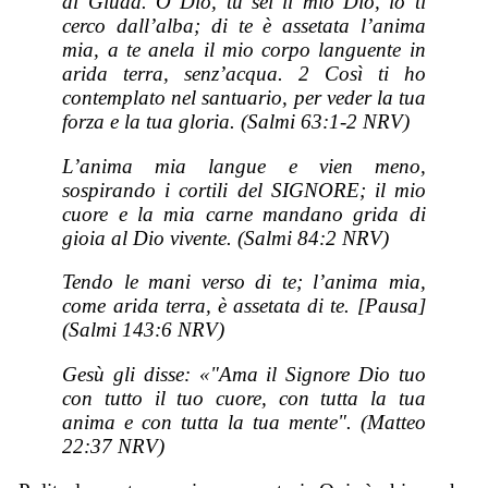
di Giuda. O Dio, tu sei il mio Dio, io ti
cerco dall’alba; di te è assetata l’anima
mia, a te anela il mio corpo languente in
arida terra, senz’acqua. 2 Così ti ho
contemplato nel santuario, per veder la tua
forza e la tua gloria. (Salmi 63:1-2 NRV)
L’anima mia langue e vien meno,
sospirando i cortili del SIGNORE; il mio
cuore e la mia carne mandano grida di
gioia al Dio vivente. (Salmi 84:2 NRV)
Tendo le mani verso di te; l’anima mia,
come arida terra, è assetata di te. [Pausa]
(Salmi 143:6 NRV)
Gesù gli disse: «"Ama il Signore Dio tuo
con tutto il tuo cuore, con tutta la tua
anima e con tutta la tua mente". (Matteo
22:37 NRV)