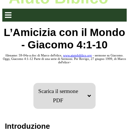
L’Amicizia con il Mondo
- Giacomo 4:1-10
filename: 59-04a-a.doc di Marco deFelice,
www.aiutobiblico.org
- sermone su Giacomo.
Oggi, Giacomo 4:1-12 Parte di una serie di Sermoni. Per Rovigo, 27 giugno 1999, di Marco
deFelice>
Scarica il sermone
PDF
Introduzione