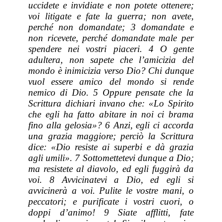
uccidete e invidiate e non potete ottenere;
voi litigate e fate la guerra; non avete,
perché non domandate; 3 domandate e
non ricevete, perché domandate male per
spendere nei vostri piaceri. 4 O gente
adultera, non sapete che l’amicizia del
mondo è inimicizia verso Dio? Chi dunque
vuol essere amico del mondo si rende
nemico di Dio. 5 Oppure pensate che la
Scrittura dichiari invano che: «Lo Spirito
che egli ha fatto abitare in noi ci brama
fino alla gelosia»? 6 Anzi, egli ci accorda
una grazia maggiore; perciò la Scrittura
dice: «Dio resiste ai superbi e dà grazia
agli umili». 7 Sottomettetevi dunque a Dio;
ma resistete al diavolo, ed egli fuggirà da
voi. 8 Avvicinatevi a Dio, ed egli si
avvicinerà a voi. Pulite le vostre mani, o
peccatori; e purificate i vostri cuori, o
doppi d’animo! 9 Siate afflitti, fate