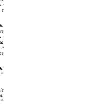
te
 è
la
te
e,
sa
 è
he
hi
.”
le
di
.”