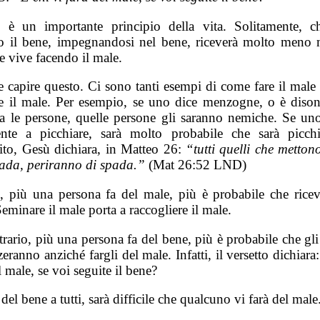
 è un importante principio della vita. Solitamente, c
o il bene, impegnandosi nel bene, riceverà molto meno 
e vive facendo il male.
e capire questo. Ci sono tanti esempi di come fare il male
re il male. Per esempio, se uno dice menzogne, o è dison
a le persone, quelle persone gli saranno nemiche. Se uno
ente a picchiare, sarà molto probabile che sarà picch
ito, Gesù dichiara, in Matteo 26:
“tutti quelli che metto
pada, periranno di spada.”
(Mat 26:52 LND)
, più una persona fa del male, più è probabile che ricev
eminare il male porta a raccogliere il male.
rario, più una persona fa del bene, più è probabile che gli 
eranno anziché fargli del male. Infatti, il versetto dichiara
l male, se voi seguite il bene?
 del bene a tutti, sarà difficile che qualcuno vi farà del male