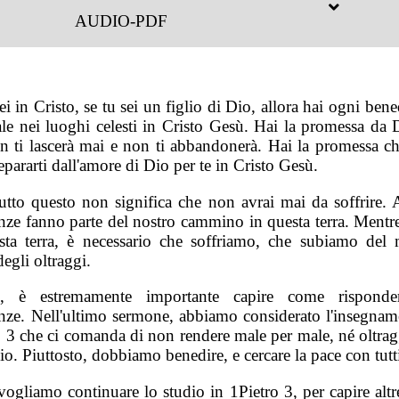
AUDIO-PDF
ei in Cristo, se tu sei un figlio di Dio, allora hai ogni ben
uale nei luoghi celesti in Cristo Gesù. Hai la promessa da 
n ti lascerà mai e non ti abbandonerà. Hai la promessa ch
epararti dall'amore di Dio per te in Cristo Gesù.
tutto questo non significa che non avrai mai da soffrire. A
enze fanno parte del nostro cammino in questa terra. Mentr
sta terra, è necessario che soffriamo, che subiamo del 
egli oltraggi.
i, è estremamente importante capire come risponder
enze. Nell'ultimo sermone, abbiamo considerato l'insegnam
o 3 che ci comanda di non rendere male per male, né oltrag
io. Piuttosto, dobbiamo benedire, e cercare la pace con tutt
ogliamo continuare lo studio in 1Pietro 3, per capire altr