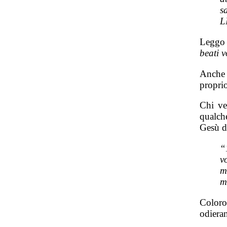
s
L
Leggo 
beati v
Anche 
propri
Chi ve
qualch
Gesù d
“
v
m
m
Coloro
odieran