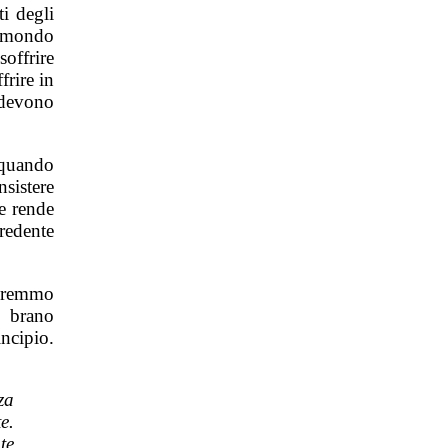
ti degli
l mondo
offrire
frire in
 devono
 quando
sistere
he rende
credente
ovremmo
l brano
incipio.
za
e.
te