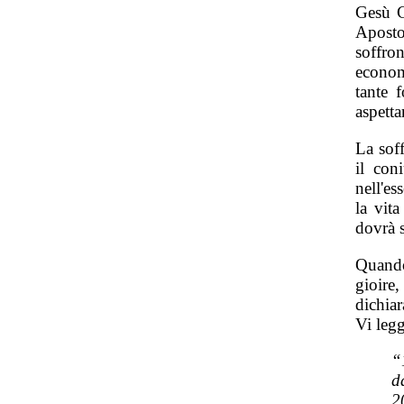
Gesù Cr
Aposto
soffro
economi
tante 
aspetta
La sof
il con
nell'es
la vita
dovrà s
Quando
gioire
dichiar
Vi leg
“
d
2