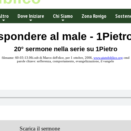
Altro
Dove Iniziare
Chi Siamo
Zona Rovigo
Sostene
pondere al male - 1Pietr
20° sermone nella serie su 1Pietro
filename: 60-03-13.06i.odt di Marco deFelice, per 1 ottobre, 2006,
www.aiutobiblico.org
cmd
parole chiave: sofferenza, comportamento, evangelizzazione, il vangelo
Scarica il sermone