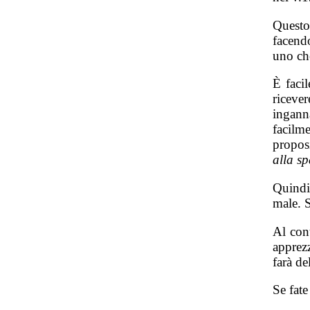
Questo
facend
uno ch
È facil
riceve
ingann
facilm
propos
alla s
Quindi
male. S
Al cont
apprezz
farà de
Se fate