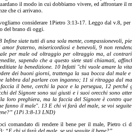
uardano il modo in cui dobbiamo vivere, ed affrontare il m
nze che ci arrivano.
vogliamo considerare 1Pietro 3:13-17. Leggo dal v.8, per d
o del brano di oggi.
8 Infine siate tutti di una sola mente, compassionevoli, pie
i amor fraterno, misericordiosi e benevoli, 9 non renden
ale per male od oltraggio per oltraggio ma, al contrari
enedite, sapendo che a questo siete stati chiamati, affinc
reditiate la benedizione. 10 Infatti "chi vuole amare la vita
edere dei buoni giorni, trattenga la sua bocca dal male e 
ue labbra dal parlare con inganno; 11 si ritragga dal ma
 faccia il bene, cerchi la pace e la persegua, 12 perché g
cchi del Signore sono sui giusti e i suoi orecchi sono atten
lla loro preghiera, ma la faccia del Signore è contro quel
he fanno il
male". 13 E chi vi farà del male, se voi seguite 
ene?”
(1Pi 3:8-13 LND)
ci comandato di rendere il bene per il male, Pietro ci di
13:
“E chi vi farà del male, se voi seguite il bene?”