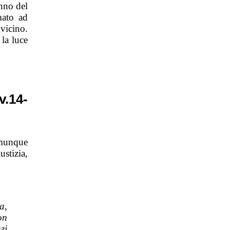
anno del
mato ad
vicino.
la luce
v.14-
omunque
ustizia,
a,
on
zi