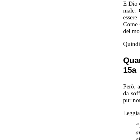
E Dio c
male. 
essere
Come G
del mo
Quindi
Quan
15a
Però, 
da soff
pur no
Leggia
“
a
a