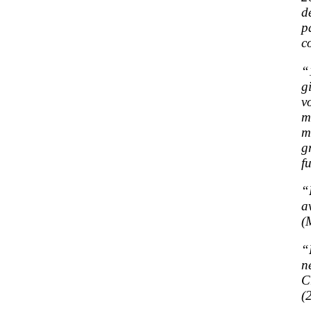
d
p
c
“
g
v
m
m
g
f
“
a
(
“
n
C
(