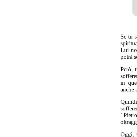
Se tu s
spirit
Lui no
potrà s
Però, 
soffer
in que
anche d
Quind
soffer
1Pietr
oltragg
Oggi, v