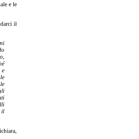
ale e le
arci il
ni
do
o,
hé
 e
le
le
li
ti
li
il
chiara,