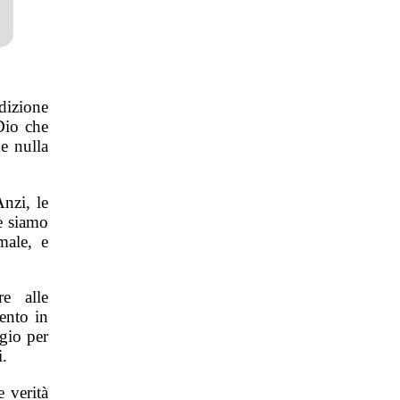
edizione
Dio che
e nulla
nzi, le
e siamo
male, e
e alle
ento in
gio per
i.
e verità