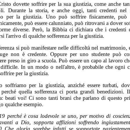
isto dovette soffrire per la sua giustizia, come anche tan
li. Durante la storia, e anche oggi, tanti credenti ne
no per la giustizia. Uno può soffrire fisicamente, può s
camente, può essere calunniato, può ritrovarsi a dover sof
forme diverse. Però, la Bibbia ci dichiara che i credenti
rsi l'arrivo di qualche sofferenza per la giustizia.
ferenza si può manifestare nelle difficoltà nel matrimonio,
iuge non è credente. Oppure per uno studente può con
sere preso in giro a scuola. Può essere un capo al lavoro c
 difficile. In un modo o nell'altro, è probabile che ogni 
offrire per la giustizia.
 soffriamo per la giustizia, anziché essere turbati, d
, perché quella sofferenza ci porta grandi benedizioni. I
a: beati voi! Ci sono tanti brani che parlano di questo pr
go qualche esempio.
19 perché è cosa lodevole se uno, per motivo di coscien
avanti a Dio, sopporta afflizioni soffrendo ingiustament
0 Che gloria sarebbe infatti se sopportate pazientemen