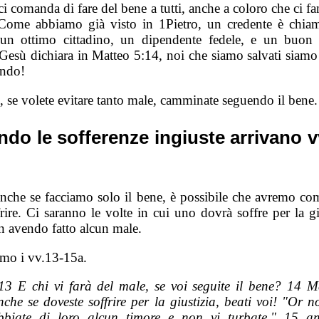
i comanda di fare del bene a tutti, anche a coloro che ci f
Come abbiamo già visto in 1Pietro, un credente è chia
 un ottimo cittadino, un dipendente fedele, e un buon 
esù dichiara in Matteo 5:14, noi che siamo salvati siamo 
ndo!
, se volete evitare tanto male, camminate seguendo il bene.
do le sofferenze ingiuste arrivano v
anche se facciamo solo il bene, è possibile che avremo c
rire. Ci saranno le volte in cui uno dovrà soffre per la gi
n avendo fatto alcun male.
mo i vv.13-15a.
13 E chi vi farà del male, se voi seguite il bene? 14 M
nche se doveste soffrire per la giustizia, beati voi! "Or n
bbiate di loro alcun timore e non vi turbate," 15 an