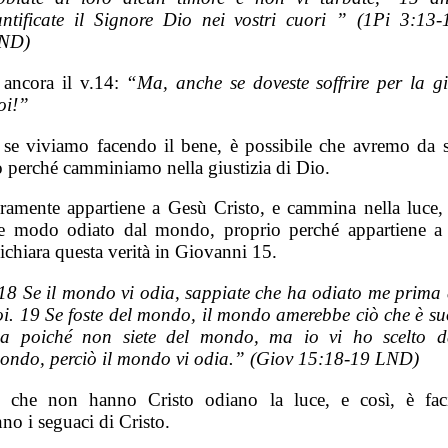
antificate il Signore Dio nei vostri cuori
” (1Pi 3:13-
ND)
ancora il v.14:
“Ma, anche se doveste soffrire per la giu
oi!”
se viviamo facendo il bene, è possibile che avremo da so
o perché camminiamo nella giustizia di Dio.
ramente appartiene a Gesù Cristo, e cammina nella luce, 
e modo odiato dal mondo, proprio perché appartiene a 
ichiara questa verità in Giovanni 15.
18 Se il mondo vi odia, sappiate che ha odiato me prima 
oi. 19 Se foste del mondo, il mondo amerebbe ciò che è su
a poiché non siete del mondo, ma io vi ho scelto d
ondo, perciò il mondo vi odia.”
(Giov 15:18-19 LND)
 che non hanno Cristo odiano la luce, e così, è fac
no i seguaci di Cristo.