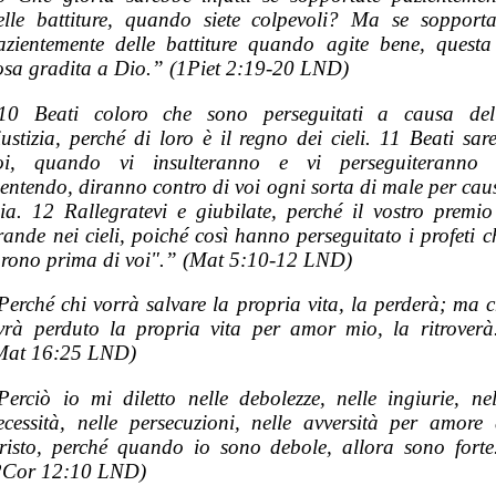
elle battiture, quando siete colpevoli? Ma se sopporta
azientemente delle battiture quando agite bene, questa
osa gradita a Dio.”
(1Piet 2:19-20 LND)
10 Beati coloro che sono perseguitati a causa del
iustizia, perché di loro è il regno dei cieli. 11 Beati sare
oi, quando vi insulteranno e vi perseguiteranno 
entendo, diranno contro di voi ogni sorta di male per cau
ia. 12 Rallegratevi e giubilate, perché il vostro premio
rande nei cieli, poiché così hanno perseguitato i profeti c
urono prima di voi".”
(Mat 5:10-12 LND)
Perché chi vorrà salvare la propria vita, la perderà; ma c
vrà perduto la propria vita per amor mio, la ritroverà
Mat 16:25 LND)
Perciò io mi diletto nelle debolezze, nelle ingiurie, nel
ecessità, nelle persecuzioni, nelle avversità per amore 
risto, perché quando io sono debole, allora sono forte
2Cor 12:10 LND)