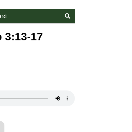
rci
o 3:13-17