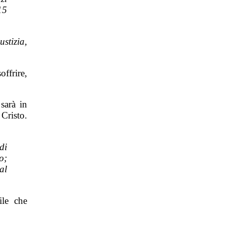
15
stizia,
ffrire,
sarà in
Cristo.
di
o;
al
ile che