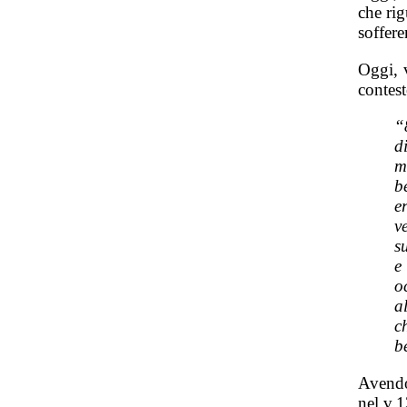
che rig
soffere
Oggi, 
contest
“
d
m
b
e
v
s
e
o
a
c
b
Avendo
nel v.