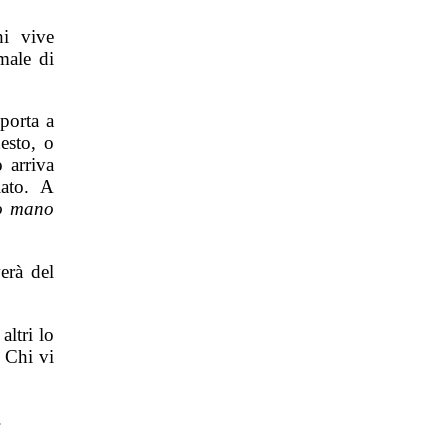
hi vive
male di
 porta a
esto, o
 arriva
iato. A
no mano
erà del
altri lo
: Chi vi
.