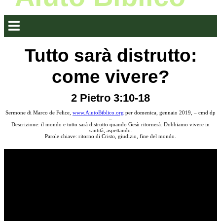
Tutto sarà distrutto:
come vivere?
2 Pietro 3:10-18
Sermone di Marco de Felice,
www.AiutoBiblico.org
per domenica, gennaio 2019, – cmd dp
–
Descrizione: il mondo e tutto sarà distrutto quando Gesù ritornerà. Dobbiamo vivere in
santità, aspettando.
Parole chiave: ritorno di Cristo, giudizio, fine del mondo.