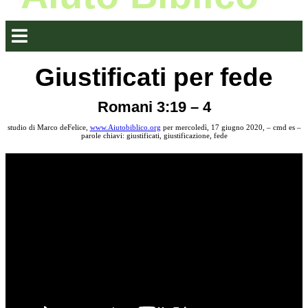
Giustificati per fede
Romani 3:19 – 4
studio di Marco deFelice,
www.Aiutobiblico.org
per mercoledì, 17 giugno 2020, – cmd es –
parole chiavi: giustificati, giustificazione, fede