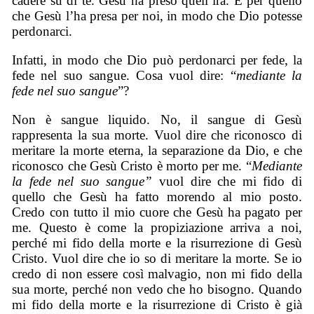
cadere su di te. Gesù ha preso quell’ira. È per quello
che Gesù l’ha presa per noi, in modo che Dio potesse
perdonarci.
Infatti, in modo che Dio può perdonarci per fede, la
fede nel suo sangue. Cosa vuol dire: “
mediante la
fede nel suo sangue
”?
Non è sangue liquido. No, il sangue di Gesù
rappresenta la sua morte. Vuol dire che riconosco di
meritare la morte eterna, la separazione da Dio, e che
riconosco che Gesù Cristo è morto per me. “
Mediante
la fede nel suo sangue”
vuol dire che mi fido di
quello che Gesù ha fatto morendo al mio posto.
Credo con tutto il mio cuore che Gesù ha pagato per
me. Questo è come la propiziazione arriva a noi,
perché mi fido della morte e la risurrezione di Gesù
Cristo. Vuol dire che io so di meritare la morte. Se io
credo di non essere così malvagio, non mi fido della
sua morte, perché non vedo che ho bisogno. Quando
mi fido della morte e la risurrezione di Cristo è già