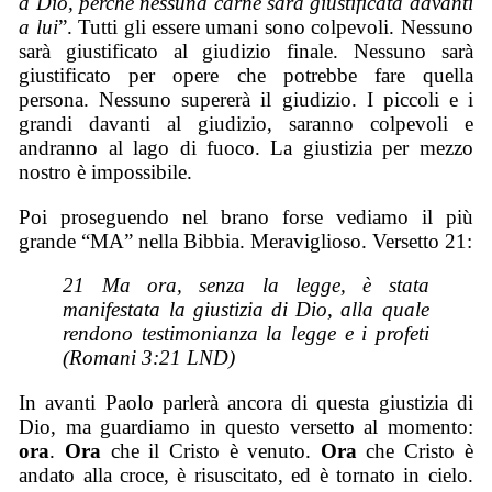
a Dio, perché nessuna carne sarà giustificata davanti
a lui
”. Tutti gli essere umani sono colpevoli. Nessuno
sarà giustificato al giudizio finale. Nessuno sarà
giustificato per opere che potrebbe fare quella
persona. Nessuno supererà il giudizio. I piccoli e i
grandi davanti al giudizio, saranno colpevoli e
andranno al lago di fuoco. La giustizia per mezzo
nostro è impossibile.
Poi proseguendo nel brano forse vediamo il più
grande “MA” nella Bibbia. Meraviglioso. Versetto 21:
21 Ma ora, senza la legge, è stata
manifestata la giustizia di Dio, alla quale
rendono testimonianza la legge e i profeti
(Romani 3:21 LND)
In avanti Paolo parlerà ancora di questa giustizia di
Dio, ma guardiamo in questo versetto al momento:
ora
.
O
ra
che il Cristo è venuto.
O
ra
che Cristo è
andato alla croce, è risuscitato, ed è tornato in cielo.