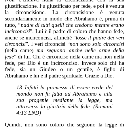
giustificazione. Fu giustificato per fede, e poi è venuta
la circoncisione. La circoncisione è venuta
secondariamente in modo che Abrahamo è, prima di
tutto, “
padre di tutti quelli che credono mentre erano
incirconcisi
”. Lui è il padre di coloro che hanno fede,
anche se incirconcisi, affinché “
fosse il padre dei veri
circoncisi
”. I veri circoncisi “
non sono solo circoncisi
(nella carne)
ma seguono anche nelle orme della
fede
” di lui. Chi è circonciso nella carne ma non nella
fede, per Dio è un incirconciso. Invece solo chi ha
fede, sia un Giudeo o un gentile, è figlio di
Abrahamo e lui è il padre spirituale. Grazie a Dio.
13 Infatti la promessa di essere erede del
mondo non fu fatta ad Abrahamo e alla
sua progenie mediante la legge, ma
attraverso la giustizia della fede. (Romani
4:13 LND)
Quindi, non sono coloro che seguono la legge di