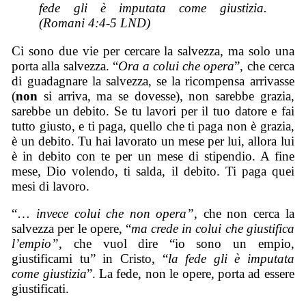
fede gli è imputata come giustizia.
(Romani 4:4-5 LND)
Ci sono due vie per cercare la salvezza, ma solo una
porta alla salvezza. “
Ora a colui che opera
”, che cerca
di guadagnare la salvezza, se la ricompensa arrivasse
(
non
si arriva, ma se dovesse), non sarebbe grazia,
sarebbe un debito. Se tu lavori per il tuo datore e fai
tutto giusto, e ti paga, quello che ti paga non è grazia,
è un debito. Tu hai lavorato un mese per lui, allora lui
è in debito con te per un mese di stipendio. A fine
mese, Dio volendo, ti salda, il debito. Ti paga quei
mesi di lavoro.
“…
invece colui che non opera”
, che non cerca la
salvezza per le opere, “
ma crede in colui che giustifica
l’empio”
, che vuol dire “io sono un empio,
giustificami tu” in Cristo, “
la fede gli è imputata
come giustizia
”. La fede, non le opere, porta ad essere
giustificati.