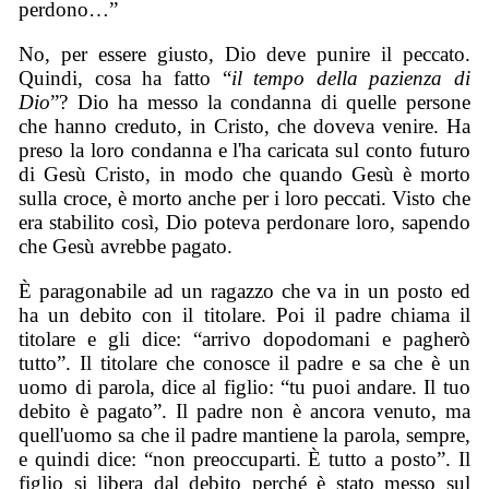
perdono…”
No, per essere giusto, Dio deve punire il peccato.
Quindi, cosa ha fatto “
il tempo della pazienza di
Dio
”? Dio ha messo la condanna di quelle persone
che hanno creduto, in Cristo, che doveva venire. Ha
preso la loro condanna e l'ha caricata sul conto futuro
di Gesù Cristo, in modo che quando Gesù è morto
sulla croce, è morto anche per i loro peccati. Visto che
era stabilito così, Dio poteva perdonare loro, sapendo
che Gesù avrebbe pagato.
È paragonabile ad un ragazzo che va in un posto ed
ha un debito con il titolare. Poi il padre chiama il
titolare e gli dice: “arrivo dopodomani e pagherò
tutto”. Il titolare che conosce il padre e sa che è un
uomo di parola, dice al figlio: “tu puoi andare. Il tuo
debito è pagato”. Il padre non è ancora venuto, ma
quell'uomo sa che il padre mantiene la parola, sempre,
e quindi dice: “non preoccuparti. È tutto a posto”. Il
figlio si libera dal debito perché è stato messo sul