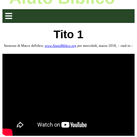
Tito 1
Sermone di Marco deFelice,
www.AiutoBiblico.org
per mercoledì, marzo 2018, – cmd es –