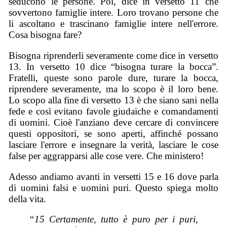
seducono le persone. Poi, dice in versetto 11 che
sovvertono famiglie intere. Loro trovano persone che
li ascoltano e trascinano famiglie intere nell'errore.
Cosa bisogna fare?
Bisogna riprenderli severamente come dice in versetto
13. In versetto 10 dice “bisogna turare la bocca”.
Fratelli, queste sono parole dure, turare la bocca,
riprendere severamente, ma lo scopo è il loro bene.
Lo scopo alla fine di versetto 13 è che siano sani nella
fede e così evitano favole giudaiche e comandamenti
di uomini. Cioè l'anziano deve cercare di convincere
questi oppositori, se sono aperti, affinché possano
lasciare l'errore e insegnare la verità, lasciare le cose
false per aggrapparsi alle cose vere. Che ministero!
Adesso andiamo avanti in versetti 15 e 16 dove parla
di uomini falsi e uomini puri. Questo spiega molto
della vita.
“15 Certamente, tutto è puro per i puri,