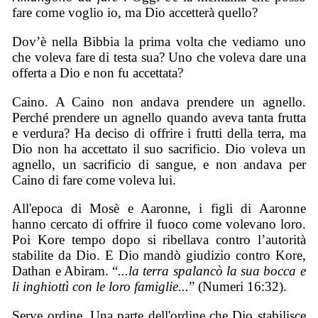
fare come voglio io, ma Dio accetterà quello?
Dov’è nella Bibbia la prima volta che vediamo uno
che voleva fare di testa sua? Uno che voleva dare una
offerta a Dio e non fu accettata?
Caino. A Caino non andava prendere un agnello.
Perché prendere un agnello quando aveva tanta frutta
e verdura? Ha deciso di offrire i frutti della terra, ma
Dio non ha accettato il suo sacrificio. Dio voleva un
agnello, un sacrificio di sangue, e non andava per
Caino di fare come voleva lui.
All'epoca di Mosè e Aaronne, i figli di Aaronne
hanno cercato di offrire il fuoco come volevano loro.
Poi Kore tempo dopo si ribellava contro l’autorità
stabilite da Dio. E Dio mandò giudizio contro Kore,
Dathan e Abiram. “
...la terra spalancò la sua bocca e
li inghiottì con le loro famiglie...
” (Numeri 16:32).
Serve ordine. Una parte dell'ordine che Dio stabilisce