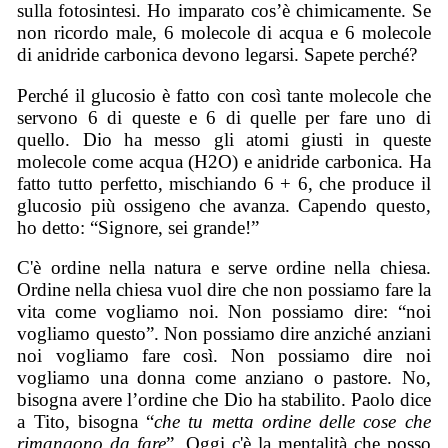
sulla fotosintesi. Ho imparato cos’è chimicamente. Se
non ricordo male, 6 molecole di acqua e 6 molecole
di anidride carbonica devono legarsi. Sapete perché?
Perché il glucosio è fatto con così tante molecole che
servono 6 di queste e 6 di quelle per fare uno di
quello. Dio ha messo gli atomi giusti in queste
molecole come acqua (H2O) e anidride carbonica. Ha
fatto tutto perfetto, mischiando 6 + 6, che produce il
glucosio più ossigeno che avanza. Capendo questo,
ho detto: “Signore, sei grande!”
C'è ordine nella natura e serve ordine nella chiesa.
Ordine nella chiesa vuol dire che non possiamo fare la
vita come vogliamo noi. Non possiamo dire: “noi
vogliamo questo”. Non possiamo dire anziché anziani
noi vogliamo fare così. Non possiamo dire noi
vogliamo una donna come anziano o pastore. No,
bisogna avere l’ordine che Dio ha stabilito. Paolo dice
a Tito, bisogna “
che tu metta ordine delle cose che
rimangono da fare
”. Oggi c'è la mentalità che posso