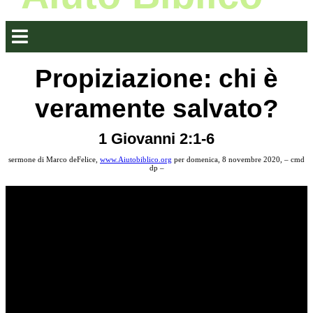
Propiziazione: chi è
veramente salvato?
1 Giovanni 2:1-6
sermone di Marco deFelice,
www.Aiutobiblico.org
per domenica, 8 novembre 2020, – cmd
dp –