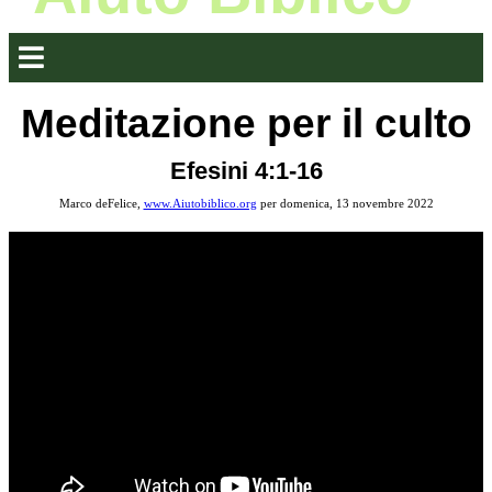
Meditazione per il culto
Efesini 4:1-16
Marco deFelice,
www.Aiutobiblico.org
per domenica, 13 novembre 2022