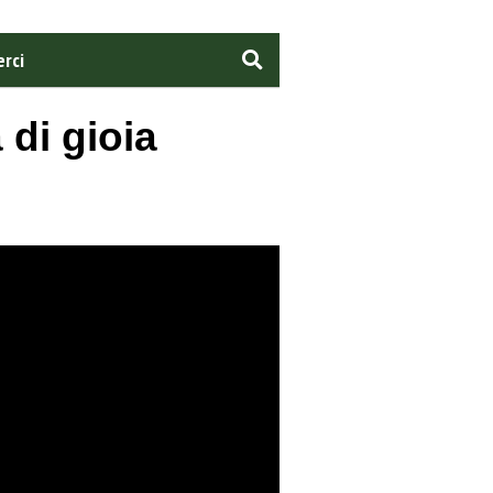
rci
 di gioia