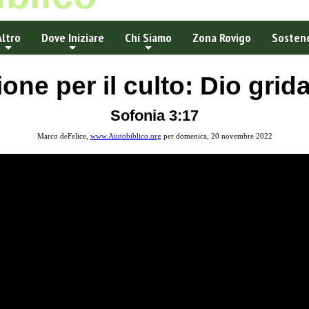
Altro
Dove Iniziare
Chi Siamo
Zona Rovigo
Sostene
one per il culto: Dio grida
Sofonia 3:17
Marco deFelice,
www.Aiutobiblico.org
per domenica, 20 novembre 2022