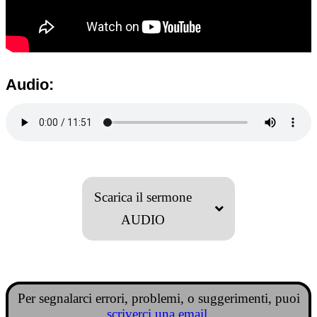
Audio:
Scarica il sermone
AUDIO
Per segnalarci errori, problemi, o suggerimenti, puoi
scriverci una email
.