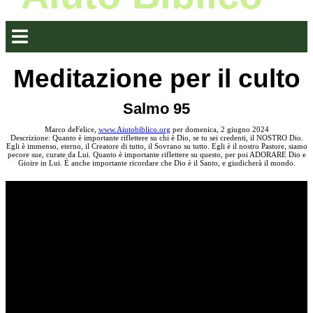
Meditazione per il culto
Salmo 95
Marco deFelice,
www.Aiutobiblico.org
per domenica, 2 giugno 2024
Descrizione: Quanto è importante riflettere su chi è Dio, se tu sei credenti, il NOSTRO Dio.
Egli è immenso, eterno, il Creatore di tutto, il Sovrano su tutto. Egli è il nostro Pastore, siamo
pecore sue, curate da Lui. Quanto è importante riflettere su questo, per poi ADORARE Dio e
Gioire in Lui. È anche importante ricordare che Dio è il Santo, e giudicherà il mondo.