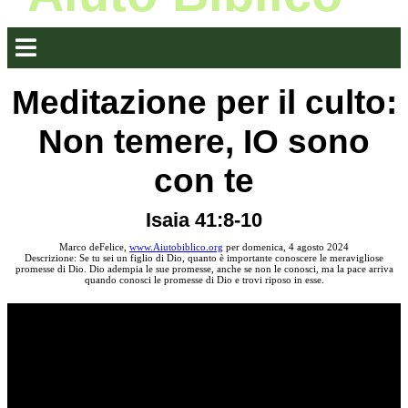
Meditazione per il culto:
Non temere, IO sono
con te
Isaia 41:8-10
Marco deFelice,
www.Aiutobiblico.org
per domenica, 4 agosto 2024
Descrizione: Se tu sei un figlio di Dio, quanto è importante conoscere le meravigliose
promesse di Dio. Dio adempia le sue promesse, anche se non le conosci, ma la pace arriva
quando conosci le promesse di Dio e trovi riposo in esse.