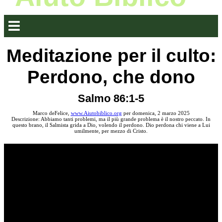
Meditazione per il culto:
Perdono, che dono
Salmo 86:1-5
Marco deFelice,
www.Aiutobiblico.org
per domenica, 2 marzo 2025
Descrizione: Abbiamo tanti problemi, ma il più grande problema è il nostro peccato. In
questo brano, il Salmista grida a Dio, volendo il perdono. Dio perdona chi viene a Lui
umilmente, per mezzo di Cristo.