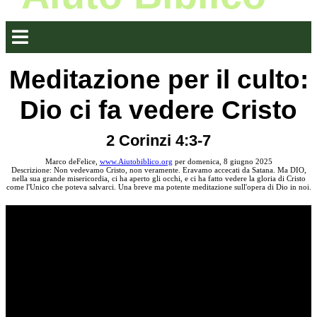
Meditazione per il culto:
Dio ci fa vedere Cristo
2 Corinzi 4:3-7
Marco deFelice,
www.Aiutobiblico.org
per domenica, 8 giugno 2025
Descrizione: Non vedevamo Cristo, non veramente. Eravamo accecati da Satana. Ma DIO,
nella sua grande misericordia, ci ha aperto gli occhi, e ci ha fatto vedere la gloria di Cristo
come l'Unico che poteva salvarci. Una breve ma potente meditazione sull'opera di Dio in noi.