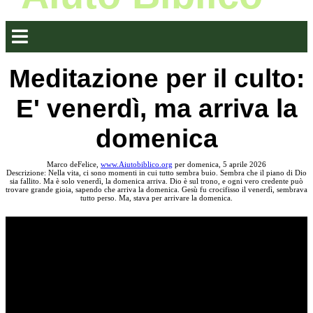
Meditazione per il culto:
E' venerdì, ma arriva la
domenica
Marco deFelice,
www.Aiutobiblico.org
per domenica, 5 aprile 2026
Descrizione: Nella vita, ci sono momenti in cui tutto sembra buio. Sembra che il piano di Dio
sia fallito. Ma è solo venerdì, la domenica arriva. Dio è sul trono, e ogni vero credente può
trovare grande gioia, sapendo che arriva la domenica. Gesù fu crocifisso il venerdì, sembrava
tutto perso. Ma, stava per arrivare la domenica.