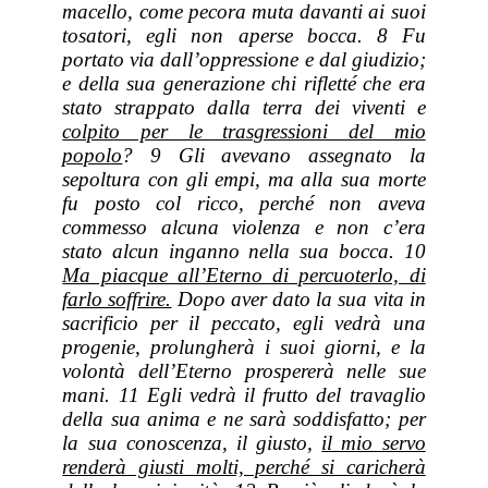
macello, come pecora muta davanti ai suoi
tosatori, egli non aperse bocca. 8 Fu
portato via dall’oppressione e dal giudizio;
e della sua generazione chi rifletté che era
stato strappato dalla terra dei viventi e
colpito per le trasgressioni del mio
popolo
? 9 Gli avevano assegnato la
sepoltura con gli empi, ma alla sua morte
fu posto col ricco, perché non aveva
commesso alcuna violenza e non c’era
stato alcun inganno nella sua bocca. 10
Ma piacque all’Eterno di percuoterlo, di
farlo soffrire.
Dopo aver dato la sua vita in
sacrificio per il peccato, egli vedrà una
progenie, prolungherà i suoi giorni, e la
volontà dell’Eterno prospererà nelle sue
mani. 11 Egli vedrà il frutto del travaglio
della sua anima e ne sarà soddisfatto; per
la sua conoscenza, il giusto,
il mio servo
renderà giusti molti, perché si caricherà