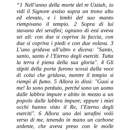
“1 Nell’anno della morte del re Uzziah, io
vidi il Signore assiso sopra un trono alto
ed elevato, e i lembi del suo
manto
riempivano il tempio. 2 Sopra di lui
stavano dei serafini; ognuno
di essi
aveva
sei ali: con due si copriva la faccia, con
due si copriva i piedi e con due volava. 3
L’uno gridava all’altro e diceva: "Santo,
santo, santo
è
l’Eterno degli eserciti. Tutta
la terra
è
piena della sua gloria". 4 Gli
stipiti della porta furono scossi dalla voce
di colui che gridava, mentre il tempio si
riempì di fumo. 5 Allora io dissi: "Guai a
me! Io sono perduto, perché
sono
un uomo
dalle labbra impure e abito in mezzo a un
popolo dalle labbra impure; eppure i miei
occhi hanno visto il Re, l’Eterno degli
eserciti". 6 Allora uno dei serafini volò
verso di me, tenendo in mano un carbone
ardente,
che
aveva preso con le molle