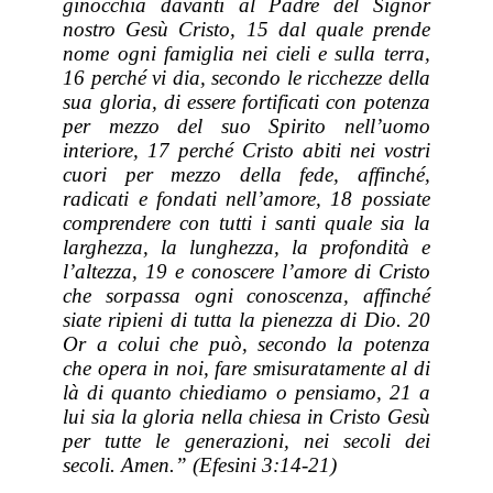
ginocchia davanti al Padre del Signor
nostro Gesù Cristo, 15 dal quale prende
nome ogni famiglia nei cieli e sulla terra,
16 perché vi dia, secondo le ricchezze della
sua gloria, di essere fortificati con potenza
per mezzo del suo Spirito nell’uomo
interiore, 17 perché Cristo abiti nei vostri
cuori per mezzo della fede, affinché,
radicati e fondati nell’amore, 18 possiate
comprendere con tutti i santi quale
sia
la
larghezza,
la
lunghezza, la profondità e
l’altezza, 19 e conoscere l’amore di Cristo
che sorpassa
ogni
conoscenza, affinché
siate ripieni di tutta la pienezza di Dio. 20
Or a colui che può, secondo la potenza
che opera in noi, fare smisuratamente al di
là di quanto chiediamo o pensiamo, 21 a
lui
sia
la gloria nella chiesa in Cristo Gesù
per tutte le generazioni, nei secoli dei
secoli. Amen.” (Efesini 3:14-21)