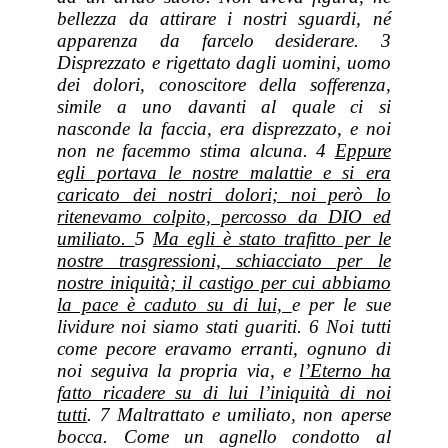
bellezza da attirare i nostri sguardi, né
apparenza da farcelo desiderare. 3
Disprezzato e rigettato dagli uomini, uomo
dei dolori, conoscitore della sofferenza,
simile a uno davanti al quale ci si
nasconde la faccia, era disprezzato, e noi
non ne facemmo stima alcuna. 4
Eppure
egli portava le nostre malattie e si era
caricato dei nostri dolori; noi però lo
ritenevamo colpito, percosso da DIO ed
umiliato.
5
Ma egli è stato trafitto per le
nostre trasgressioni, schiacciato per le
nostre iniquità; il castigo per cui abbiamo
la pace è caduto su di lui,
e per le sue
lividure noi siamo stati guariti. 6 Noi tutti
come pecore eravamo erranti, ognuno di
noi seguiva la propria via, e
l’Eterno ha
fatto ricadere su di lui l’iniquità di noi
tutti
. 7 Maltrattato e umiliato, non aperse
bocca. Come un agnello condotto al