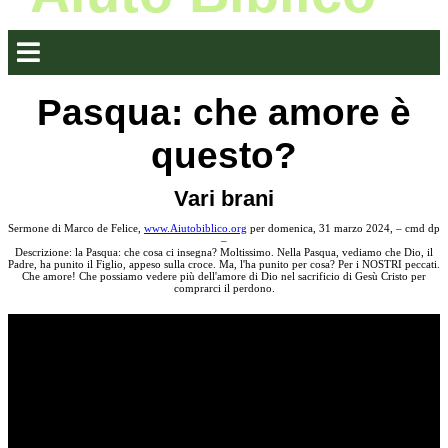
Pasqua: che amore è
questo?
Vari brani
Sermone di Marco de Felice,
www.Aiutobiblico.org
per domenica, 31 marzo 2024, – cmd dp
–
Descrizione: la Pasqua: che cosa ci insegna? Moltissimo. Nella Pasqua, vediamo che Dio, il
Padre, ha punito il Figlio, appeso sulla croce. Ma, l'ha punito per cosa? Per i NOSTRI peccati.
Che amore! Che possiamo vedere più dell'amore di Dio nel sacrificio di Gesù Cristo per
comprarci il perdono.