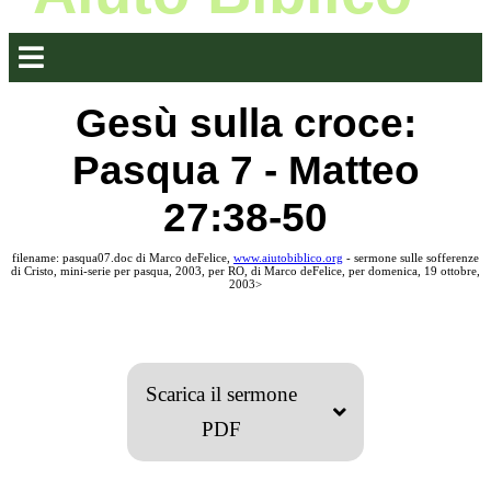
Gesù sulla croce:
Pasqua 7 - Matteo
27:38-50
filename: pasqua07.doc di Marco deFelice,
www.aiutobiblico.org
- sermone sulle sofferenze
di Cristo, mini-serie per pasqua, 2003, per RO, di Marco deFelice, per domenica, 19 ottobre,
2003>
Scarica il sermone
PDF