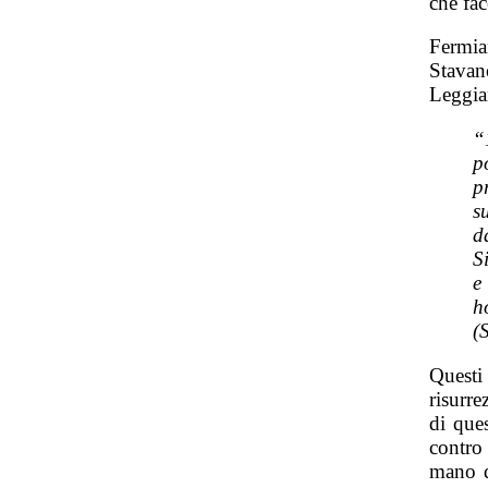
che fac
Fermia
Stavan
Leggia
“
p
p
s
d
S
e
h
(
Questi
risurre
di ques
contro
mano d