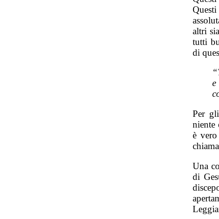
Quest
assolu
altri s
tutti b
di ques
“
e
c
Per gl
niente
è vero
chiama
Una co
di Ges
discep
aperta
Leggia