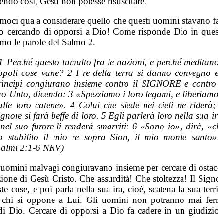
endo così, Gesù non potesse risuscitare.
moci qua a considerare quello che questi uomini stavano f
o cercando di opporsi a Dio! Come risponde Dio in quest
mo le parole del Salmo 2.
1 Perché questo tumulto fra le nazioni, e perché meditano
opoli cose vane? 2 I re della terra si danno convegno e
rìncipi congiurano insieme contro il SIGNORE e contro 
uo Unto, dicendo: 3 «Spezziamo i loro legami, e liberiamo
alle loro catene». 4 Colui che siede nei cieli ne riderà; 
ignore si farà beffe di loro. 5 Egli parlerà loro nella sua ir
 nel suo furore li renderà smarriti: 6 «Sono io», dirà, «c
o stabilito il mio re sopra Sion, il mio monte santo»
Salmi 2:1-6 NRV)
 uomini malvagi congiuravano insieme per cercare di ostaco
zione di Gesù Cristo. Che assurdità! Che stoltezza! Il Sign
te cose, e poi parla nella sua ira, cioè, scatena la sua terri
 chi si oppone a Lui. Gli uomini non potranno mai fer
i Dio. Cercare di opporsi a Dio fa cadere in un giudizi