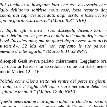
Poi cominciò a insegnare loro che era necessario che 
iglio dell’uomo soffrisse molte cose, fosse respinto dag
nziani, dai capi dei sacerdoti, dagli scribi, e fosse ucciso
opo tre giorni risuscitasse.” (Marco 8:31 NRV)
31 Infatti egli istruiva i suoi discepoli, dicendo loro: «
iglio dell’uomo sta per essere dato nelle mani degli uomi
d essi l’uccideranno; ma tre giorni dopo essere stato uccis
isusciterà». 32 Ma essi non capivano le sue parole
emevano d’interrogarlo.” (Marco 9:31-32 NRV)
discepoli Gesù aveva parlato chiaramente. Leggiamo ora
eva detto ai Farisei e ai sacerdoti, e come era stato meno 
mo in Matteo 12 e 16.
Poiché, come Giona stette nel ventre del pesce tre giorni
re notti, così il Figlio dell’uomo starà nel cuore della ter
re giorni e tre notti.” (Matteo 12:40 NRV)
Questa generazione malvagia e adultera chiede un segno,
egno non le sarà dato se non quello di Giona». E, lasciatil