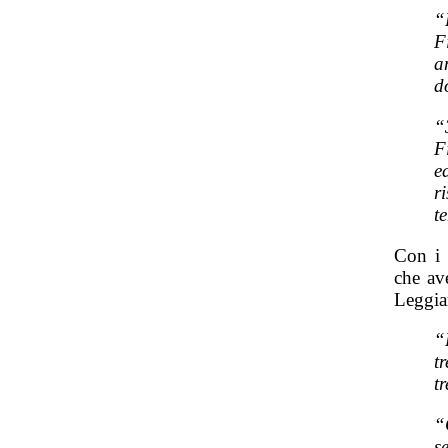
“
F
a
d
“
F
e
r
t
Con i 
che av
Leggia
“
t
t
“
s