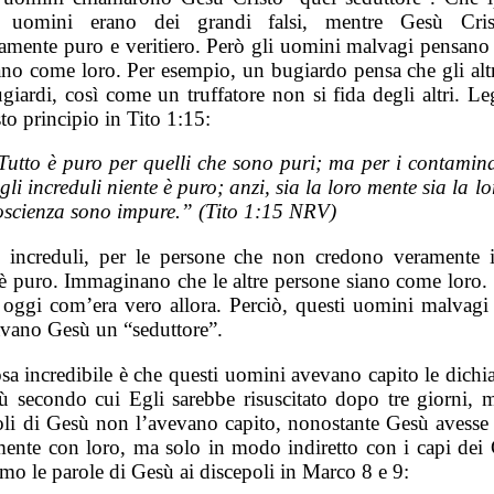
i uomini erano dei grandi falsi, mentre Gesù Cris
tamente puro e veritiero. Però gli uomini malvagi pensano 
iano come loro. Per esempio, un bugiardo pensa che gli alt
ugiardi, così come un truffatore non si fida degli altri. 
to principio in Tito 1:15:
Tutto è puro per quelli che sono puri; ma per i contamina
 gli increduli niente è puro; anzi, sia la loro mente sia la lo
oscienza sono impure.” (Tito 1:15 NRV)
i increduli, per le persone che non credono veramente 
 è puro. Immaginano che le altre persone siano come loro.
 oggi com’era vero allora. Perciò, questi uomini malvagi e
vano Gesù un “seduttore”.
sa incredibile è che questi uomini avevano capito le dichia
ù secondo cui Egli sarebbe risuscitato dopo tre giorni, m
oli di Gesù non l’avevano capito, nonostante Gesù avesse 
mente con loro, ma solo in modo indiretto con i capi dei 
mo le parole di Gesù ai discepoli in Marco 8 e 9: