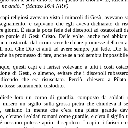
e ne andò.” (Matteo 16:4 NRV)
capi religiosi avevano visto i miracoli di Gesù, avevano se
segnamento, e capivano che egli aveva dichiarato di risu
e giorni. È stata la poca fede dei discepoli ad ostacolarli d
are parole di Gesù Cristo. Delle volte, anche noi abbia
he ci ostacola dal riconoscere le chiare promesse della cur
di noi. Che Dio ci aiuti ad avere sempre più fede. Dio far
 che ha promesso di fare, anche se a noi sembra impossibile
ue, questi capi e i farisei volevano a tutti i costi ostaco
ezione di Gesù, o almeno, evitare che i discepoli rubassero
dicendo che era risuscitato. Perciò, chiesero a Pilato
o fosse sicuramente custodito.
 diede loro un corpo di guardia, composto da soldati 
e, misero un sigillo sulla grossa pietra che chiudeva il se
, teniamo in mente che c’era una pietra grande dav
o, c’erano i soldati romani come guardie, e c’era il sigillo u
é nessuno potesse aprire il sepolcro. I capi e i farisei c