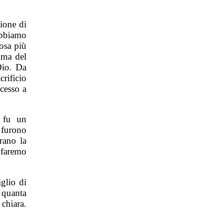
ione di
abbiamo
cosa più
ima del
Dio. Da
crificio
cesso a
 fu un
 furono
rano la
 faremo
glio di
 quanta
chiara.