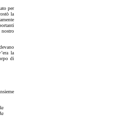
ato per
ostò la
ramente
ortanti
l nostro
edevano
’era la
orpo di
insieme
la
da