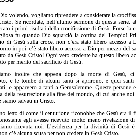
Dio volendo, vogliamo riprendere a considerare la crocifiss
risto. Se ricordate, nell’ultimo sermone di questa serie, 
rato i primi risultati della crocifissione di Gesù. Forse la 
gliosa fu quando Dio squarciò la cortina del Tempio! Pr
icio di Gesù sulla croce, non c’era stato libero accesso a 
orno in poi, c’è stato libero accesso a Dio per mezzo del sa
to da Gesù Cristo! Ogni vero credente ha questo libero ac
tto per merito del sacrificio di Gesù.
diamo inoltre che appena dopo la morte di Gesù, ci
oto, e le tombe di alcuni santi si aprirono, e quei santi
itati, e apparvero a tanti a Gerusalemme. Queste persone e
ia della resurrezione alla fine del mondo, di cui anche noi
e siamo salvati in Cristo.
o letto di come il centurione riconobbe che Gesù era il fi
onostante egli avesse ricevuto molto meno rivelazione di
iamo ricevuta noi. L’evidenza per la divinità di Gesù è 
non c’è alcuna scusa per non credere in Gesù Cristo.