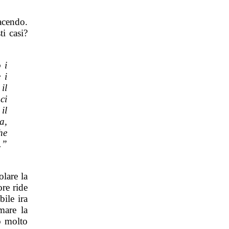
acendo.
i casi?
 i
 i
il
ci
il
a,
he
.”
lare la
ore ride
bile ira
mare la
o molto