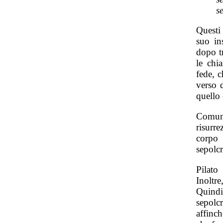
s
Questi 
suo in
dopo tr
le chi
fede, c
verso 
quello
Comunq
risurr
corpo 
sepolcr
Pilato
Inoltr
Quindi
sepolcr
affinch