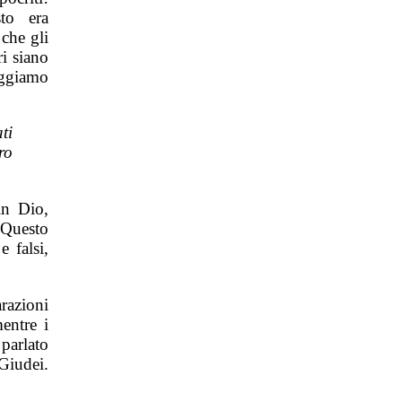
to era
che gli
ri siano
Leggiamo
ti
ro
in Dio,
 Questo
 falsi,
razioni
entre i
parlato
Giudei.