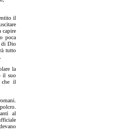
ntito il
scitare
a capire
mo poca
a di Dio
à tutto
.
lare la
 il suo
 che il
romani.
polcro.
anti al
fficiale
redevano