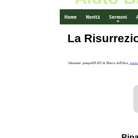
Home
Novità
Sermoni
La Risurrezio
filename: pasqua09.l03 di Marco deFelice,
www.a
Rip