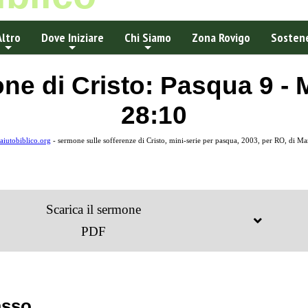
Altro
Dove Iniziare
Chi Siamo
Zona Rovigo
Sostene
ne di Cristo: Pasqua 9 - 
28:10
iutobiblico.org
- sermone sulle sofferenze di Cristo, mini-serie per pasqua, 2003, per RO, di M
Scarica il sermone
PDF
asso