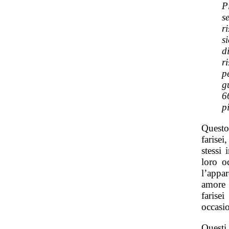
P
s
r
s
d
r
p
g
6
p
Questo
farise
stessi 
loro o
l’appa
amore 
farise
occasi
Questi