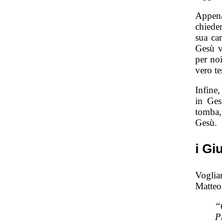
Appena
chiede
sua ca
Gesù v
per noi
vero te
Infine
in Ges
tomba,
Gesù.
i Gi
Voglia
Matteo
“
P