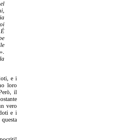
el
i,
ia
oi
“É
be
le
».
la
ti, e i
no loro
Però, il
ostante
un vero
oti e i
 questa
ocriti!