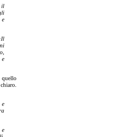
il
li
 e
Il
ni
o,
 e
 quello
chiaro.
 e
ra
 e
i,