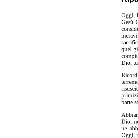
Oggi, 
Gesù C
conside
meravi
sacrif
quel gi
compiu
Dio, tu
Ricor
terrem
risusc
primiz
parte s
Abbiam
Dio, n
ne abb
Oggi, 