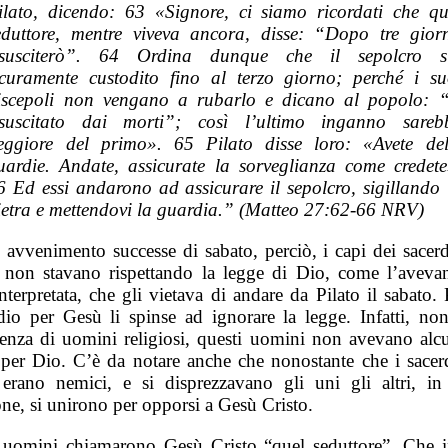
ilato, dicendo: 63 «Signore, ci siamo ricordati che qu
eduttore, mentre viveva ancora, disse: “Dopo tre giorn
isusciterò”. 64 Ordina dunque che il sepolcro s
icuramente custodito fino al terzo giorno; perché i su
iscepoli non vengano a rubarlo e dicano al popolo: 
isuscitato dai morti”; così l’ultimo inganno sareb
eggiore del primo». 65 Pilato disse loro: «Avete del
uardie. Andate, assicurate la sorveglianza come credete
6 Ed essi andarono ad assicurare il sepolcro, sigillando 
ietra e mettendovi la guardia.” (Matteo 27:62-66 NRV)
 avvenimento successe di sabato, perciò, i capi dei sacerdo
i, non stavano rispettando la legge di Dio, come l’aveva
interpretata, che gli vietava di andare da Pilato il sabato. 
dio per Gesù li spinse ad ignorare la legge. Infatti, non
renza di uomini religiosi, questi uomini non avevano alc
per Dio. C’è da notare anche che nonostante che i sacerd
i erano nemici, e si disprezzavano gli uni gli altri, in
one, si unirono per opporsi a Gesù Cristo.
 uomini chiamarono Gesù Cristo “quel seduttore”. Che ip