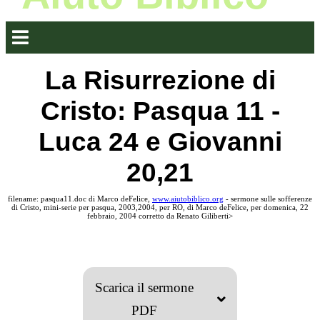
La Risurrezione di
Cristo: Pasqua 11 -
Luca 24 e Giovanni
20,21
filename: pasqua11.doc di Marco deFelice,
www.aiutobiblico.org
- sermone sulle sofferenze
di Cristo, mini-serie per pasqua, 2003,2004, per RO, di Marco deFelice, per domenica, 22
febbraio, 2004 corretto da Renato Giliberti>
Scarica il sermone
PDF