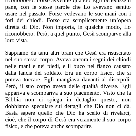
riconobbero. Forse avvenne quando Egli benedisse il
pane, con le stesse parole che Lo avevano sentito
usare nel passato. Forse vedevano le sue mani con i
fori dei chiodi. Forse era semplicemente un’opera
diretta di Dio. Non importa, in qualche modo, Lo
riconobbero. Però, a quel punto, Gesù scomparve alla
loro vista.
Sappiamo da tanti altri brani che Gesù era risuscitato
nel suo stesso corpo. Aveva ancora i segni dei chiodi
nelle mani e nei piedi, e il buco nel fianco causato
dalla lancia del soldato. Era un corpo fisico, che si
poteva toccare. Egli mangiava davanti ai discepoli.
Però, il suo corpo aveva delle qualità diverse. Egli
appariva e scompariva a suo piacimento. Visto che la
Bibbia non ci spiega in dettaglio questo, non
dobbiamo speculare sui dettagli che Dio non ci dà.
Basta sapere quello che Dio ha scelto di rivelarci,
cioè, che il corpo di Gesù era veramente il suo corpo
fisico, e che poteva anche scomparire.