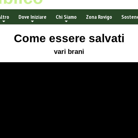
Altro
Dove Iniziare
Chi Siamo
Zona Rovigo
Sostene
Come essere salvati
vari brani