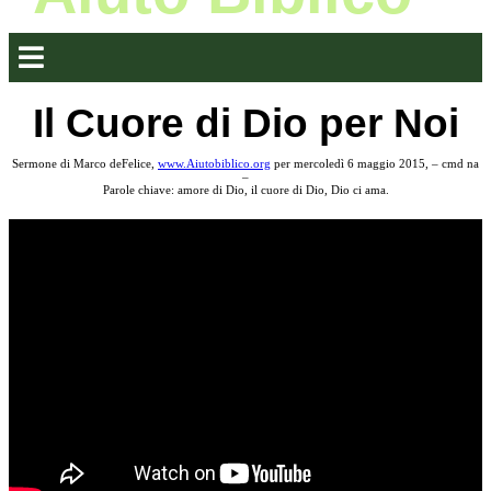
Il Cuore di Dio per Noi
Sermone di Marco deFelice,
www.Aiutobiblico.org
per mercoledì 6 maggio 2015, – cmd na
–
Parole chiave: amore di Dio, il cuore di Dio, Dio ci ama.