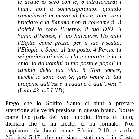
le acque io sarò con te, o attraverserai i
fiumi, non ti sommergeranno; quando
camminerai in mezzo al fuoco, non sarai
bruciato e la fiamma non ti consumerà. 3
Poiché io sono l’Eterno, il tuo DIO, il
Santo d’Israele, il tuo Salvatore. Ho dato
l’Egitto come prezzo per il tuo riscatto,
l’Etiopia e Seba, al tuo posto. 4 Perché tu
sei prezioso ai miei occhi e onorato, e io ti
amo, io do uomini al tuo posto e popoli in
cambio della tua vita. 5 Non temere,
perché io sono con te; farò venire la tua
progenie dall’est e ti radunerò dall’ovest.”
(Isaia 43:1-5 LND)
Prego che lo Spirito Santo ci aiuti a prestare
attenzione alle verità preziose in questo brano. Notate
come Dio parla del Suo popolo. Prima di tutto,
dichiara che ci ha creato, ci ha formato. Noi
sappiamo, da brani come Efesini 2:10 e anche
2Corinzi 5:17, che noi siamo stati creati in Cristo