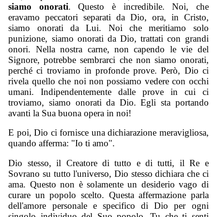
siamo onorati
. Questo è incredibile. Noi, che
eravamo peccatori separati da Dio, ora, in Cristo,
siamo onorati da Lui. Noi che meritiamo solo
punizione, siamo onorati da Dio, trattati con grandi
onori. Nella nostra carne, non capendo le vie del
Signore, potrebbe sembrarci che non siamo onorati,
perché ci troviamo in profonde prove. Però, Dio ci
rivela quello che noi non possiamo vedere con occhi
umani. Indipendentemente dalle prove in cui ci
troviamo, siamo onorati da Dio. Egli sta portando
avanti la Sua buona opera in noi!
E poi, Dio ci fornisce una dichiarazione meravigliosa,
quando afferma: "Io ti amo".
Dio stesso, il Creatore di tutto e di tutti, il Re e
Sovrano su tutto l'universo, Dio stesso dichiara che ci
ama. Questo non è solamente un desiderio vago di
curare un popolo scelto. Questa affermazione parla
dell'amore personale e specifico di Dio per ogni
singolo individuo del Suo popolo. Tu che ti senti