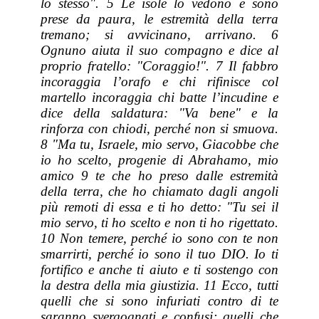
lo stesso". 5 Le isole lo vedono e sono
prese da paura, le estremità della terra
tremano; si avvicinano, arrivano. 6
Ognuno aiuta il suo compagno e dice al
proprio fratello: "Coraggio!". 7 Il fabbro
incoraggia l’orafo e chi rifinisce col
martello incoraggia chi batte l’incudine e
dice della saldatura: "Va bene" e la
rinforza con chiodi, perché non si smuova.
8 "Ma tu, Israele, mio servo, Giacobbe che
io ho scelto, progenie di Abrahamo, mio
amico 9 te che ho preso dalle estremità
della terra, che ho chiamato dagli angoli
più remoti di essa e ti ho detto: "Tu sei il
mio servo, ti ho scelto e non ti ho rigettato.
10 Non temere, perché io sono con te non
smarrirti, perché io sono il tuo DIO. Io ti
fortifico e anche ti aiuto e ti sostengo con
la destra della mia giustizia. 11 Ecco, tutti
quelli che si sono infuriati contro di te
saranno svergognati e confusi; quelli che