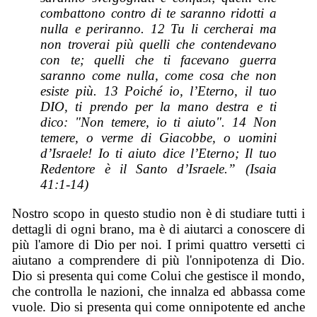
combattono contro di te saranno ridotti a
nulla e periranno. 12 Tu li cercherai ma
non troverai più quelli che contendevano
con te; quelli che ti facevano guerra
saranno come nulla, come cosa che non
esiste più. 13 Poiché io, l’Eterno, il tuo
DIO, ti prendo per la mano destra e ti
dico: "Non temere, io ti aiuto". 14 Non
temere, o verme di Giacobbe, o uomini
d’Israele! Io ti aiuto dice l’Eterno; Il tuo
Redentore è il Santo d’Israele.” (Isaia
41:1-14)
Nostro scopo in questo studio non è di studiare tutti i
dettagli di ogni brano, ma è di aiutarci a conoscere di
più l'amore di Dio per noi. I primi quattro versetti ci
aiutano a comprendere di più l'onnipotenza di Dio.
Dio si presenta qui come Colui che gestisce il mondo,
che controlla le nazioni, che innalza ed abbassa come
vuole. Dio si presenta qui come onnipotente ed anche