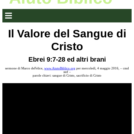
Il Valore del Sangue di
Cristo
Ebrei 9:7-28 ed altri brani
sermone di Marco deFelice,
www.AiutoBiblico.org
per mercoledì, 4 maggio 2016, – cmd
stef –
parole chiavi: sangue di Cristo, sacrificio di Cristo