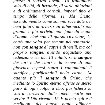
faceva il servizio divino, 10 trattandosi
solo di cibi, di bevande, di varie abluzioni
e di ordinamenti carnali, imposti fino al
tempo della riforma. 11 Ma Cristo,
essendo venuto come sommo sacerdote dei
beni futuri, attraverso un tabernacolo più
grande e più perfetto non fatto da mano
d’uomo, cioè non di questa creazione, 12
entrò una volta per sempre nel santuario,
non con
sangue
di capri e di vitelli, ma col
proprio
sangue
, avendo acquistato una
redenzione eterna. 13 Infatti, se il
sangue
dei tori e dei capri e la cenere di una
giovenca aspersi sopra i contaminati li
santifica, purificandoli nella carne, 14
quanto più il
sangue
di Cristo, che
mediante lo Spirito eterno offerse se stesso
puro di ogni colpa a Dio, purificherà la
vostra coscienza dalle opere morte per
servire il Dio vivente! 15 E perciò egli è il
mediatore del nuovo patto affinché,