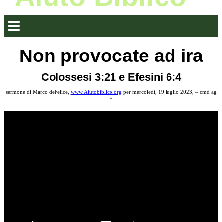
Non provocate ad ira
Colossesi 3:21 e Efesini 6:4
sermone di Marco deFelice,
www.Aiutobiblico.org
per mercoledì, 19 luglio 2023, – cmd ag
–