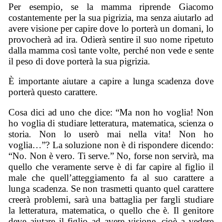
Per esempio, se la mamma riprende Giacomo
costantemente per la sua pigrizia, ma senza aiutarlo ad
avere visione per capire dove lo porterà un domani, lo
provocherà ad ira. Odierà sentire il suo nome ripetuto
dalla mamma così tante volte, perché non vede e sente
il peso di dove porterà la sua pigrizia.
È importante aiutare a capire a lunga scadenza dove
porterà questo carattere.
Cosa dici ad uno che dice: “Ma non ho voglia! Non
ho voglia di studiare letteratura, matematica, scienza o
storia. Non lo userò mai nella vita! Non ho
voglia…”? La soluzione non è di rispondere dicendo:
“No. Non è vero. Ti serve.” No, forse non servirà, ma
quello che veramente serve è di far capire al figlio il
male che quell’atteggiamento fa al suo carattere a
lunga scadenza. Se non trasmetti quanto quel carattere
creerà problemi, sarà una battaglia per fargli studiare
la letteratura, matematica, o quello che è. Il genitore
deve aiutare il figlio ad avere visione, cioè a vedere