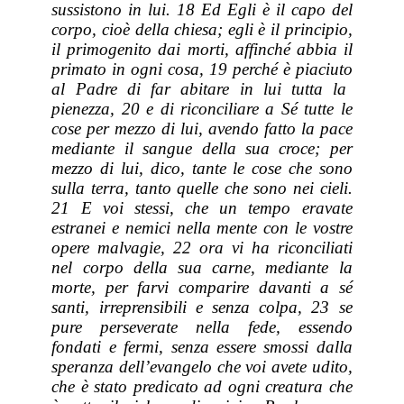
sussistono in lui. 18 Ed Egli è il capo del
corpo,
cioè
della chiesa; egli è il principio,
il primogenito dai morti, affinché abbia il
primato in ogni cosa, 19 perché è piaciuto
al Padre
di far abitare in lui tutta la
pienezza, 20 e di riconciliare a Sé tutte le
cose per mezzo di lui, avendo fatto la pace
mediante il sangue della sua croce; per
mezzo di lui, dico, tante le cose che
sono
sulla terra, tanto quelle che
sono
nei cieli.
21 E voi
stessi
, che un tempo eravate
estranei e nemici nella mente con le
vostre
opere malvagie, 22 ora vi ha riconciliati
nel corpo della sua carne, mediante la
morte, per farvi comparire davanti a sé
santi, irreprensibili e senza colpa, 23 se
pure perseverate nella fede, essendo
fondati e fermi, senza essere smossi dalla
speranza dell’evangelo che voi avete udito,
che è stato predicato ad ogni creatura
che