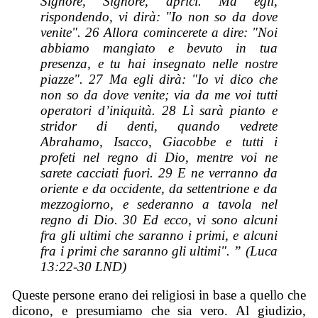
Signore, Signore, aprici. Ma egli,
rispondendo, vi dirà: "Io non so da dove
venite". 26 Allora comincerete a dire: "Noi
abbiamo mangiato e bevuto in tua
presenza, e tu hai insegnato nelle nostre
piazze". 27 Ma egli dirà: "Io vi dico che
non so da dove venite; via da me voi tutti
operatori d’iniquità. 28 Lì sarà pianto e
stridor di denti, quando vedrete
Abrahamo, Isacco, Giacobbe e tutti i
profeti nel regno di Dio, mentre voi ne
sarete cacciati fuori. 29 E ne verranno da
oriente e da occidente, da settentrione e da
mezzogiorno, e sederanno a tavola nel
regno di Dio. 30 Ed ecco, vi sono alcuni
fra gli ultimi che saranno i primi, e alcuni
fra i primi che saranno gli ultimi". ” (Luca
13:22-30 LND)
Queste persone erano dei religiosi in base a quello che
dicono, e presumiamo che sia vero. Al giudizio,