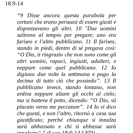
18:9-14
“9 Disse ancora questa parabola per
certuni che erano persuasi di essere giusti e
disprezzavano gli altri. 10 "Due uomini
salirono al tempio per pregare; uno era
fariseo e l’altro pubblicano. 11 Il fariseo,
stando in piedi, dentro di sé pregava così:
“O Dio, ti ringrazio che non sono come gli
altri uomini, rapaci, ingiusti, adulteri, e
neppure come quel pubblicano. 12 Io
digiuno due volte la settimana e pago la
decima di tutto ciò che possiedo”. 13 Il
pubblicano invece, stando lontano, non
ardiva neppure alzare gli occhi al cielo;
ma si batteva il petto, dicendo: “O Dio, sii
placato verso me peccatore”. 14 Io vi dico
che questi, e non l’altro, ritornò a casa sua
giustificato; perché chiunque si innalza
sarà abbassato e chi si abbassa sarà
innalzato".” (Luca 18:9-14 LND)