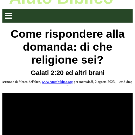
Come rispondere alla
domanda: di che
religione sei?
Galati 2:20 ed altri brani
sermone di Marco deFelice,
www.Aiutobiblico.org
per mercoledì, 2 agosto 2023, – cmd dmp
–