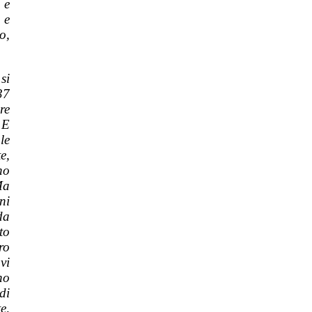
 e
 e
o,
si
37
re
 E
le
e,
ho
Ma
ni
da
to
ro
vi
no
di
e,