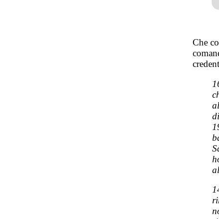
Che cos
comand
credent
1
c
a
d
1
b
S
h
a
1
r
n