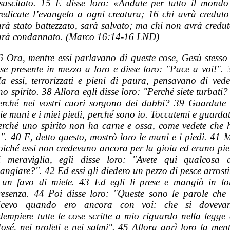
isuscitato. 15
E
disse loro:
«
Andate per tutto il mondo
redicate l’evangelo a ogni creatura; 16 chi
avrà
creduto
arà
stato battezzato, sarà salvato; ma chi non
avrà
credut
arà condannato. (Marco 16:14-16 LND)
6 Ora, mentre essi parlavano di queste cose, Gesù stesso 
ese presente in mezzo a loro e disse loro: "Pace a voi!". 
a essi, terrorizzati e pieni di paura, pensavano di vede
no spirito. 38 Allora egli disse loro: "Perché siete turbati?
erché nei vostri cuori sorgono dei dubbi? 39 Guardate 
ie mani e i miei piedi, perché sono io. Toccatemi e guardat
erché uno spirito non ha carne e ossa, come vedete che 
o". 40 E, detto questo, mostrò loro le mani e i piedi. 41 
oiché essi non credevano ancora per la gioia ed erano pie
i meraviglia, egli disse loro: "Avete qui qualcosa 
angiare?". 42 Ed essi gli diedero un pezzo di pesce arrosti
 un favo di miele. 43 Ed egli li prese e mangiò in lo
resenza. 44 Poi disse loro: "Queste sono le parole che 
icevo quando ero ancora con voi: che si doveva
dempiere tutte le cose scritte a mio riguardo nella legge 
osé, nei profeti e nei salmi". 45 Allora aprì loro la ment