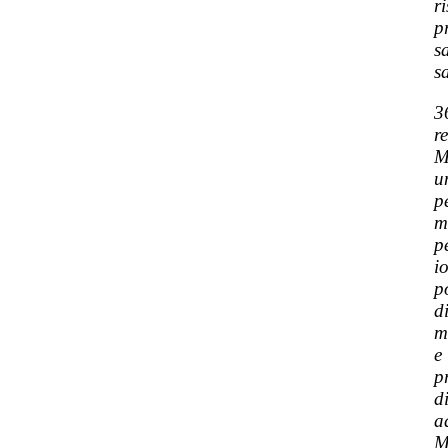
r
p
s
s
3
r
M
u
p
m
p
i
p
d
m
e
p
d
a
M