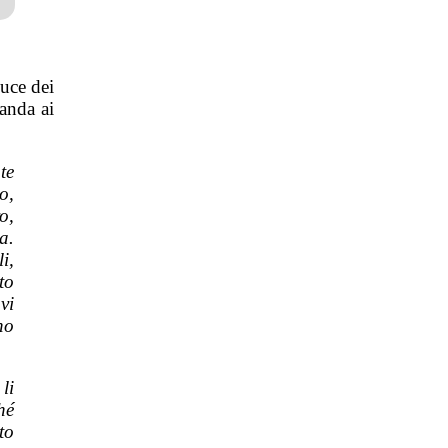
luce dei
anda ai
te
o,
o,
a.
i,
to
vi
no
li
hé
to