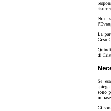
respon
risurre
Noi s
l’Evang
La pa
Gesù Cr
Quindi,
di Cris
Nece
Se esa
spiega
sono p
in base
Ci son