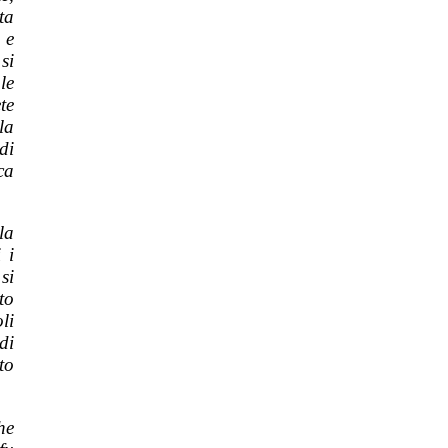
ta
 e
si
le
te
la
di
ca
la
 i
si
to
li
di
to
he