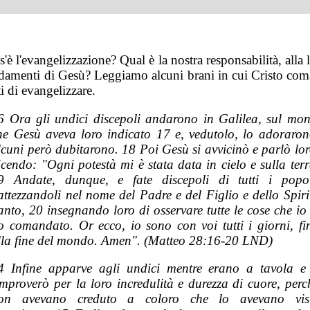
'è l'evangelizzazione? Qual è la nostra responsabilità, alla 
amenti di Gesù? Leggiamo alcuni brani in cui Cristo com
i di evangelizzare.
6 Ora gli undici discepoli andarono in Galilea, sul mon
he Gesù
aveva
loro indicato 17 e, vedutolo, lo adoraron
lcuni però dubitarono. 18 Poi Gesù si avvicinò e parlò lor
icendo: "Ogni potestà mi è stata data in cielo e sulla terr
9 Andate, dunque, e fate discepoli di tutti i popol
attezzandoli nel nome del Padre e del Figlio e dello Spiri
anto, 20 insegnando loro di osservare tutte le cose che io 
o comandato. Or ecco, io sono con voi tutti i giorni, fi
lla fine del mondo. Amen". (Matteo 28:16-20 LND)
4 Infine apparve agli undici mentre erano a tavola e 
improverò per la loro incredulità e durezza di cuore, perc
on avevano creduto a coloro che lo avevano vis