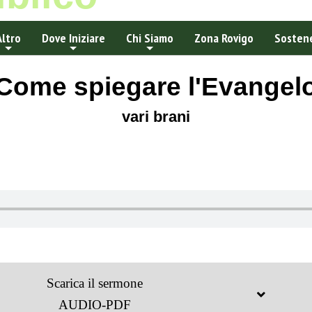
Altro
Dove Iniziare
Chi Siamo
Zona Rovigo
Sostene
Come spiegare l'Evangel
vari brani
Scarica il sermone
AUDIO-PDF