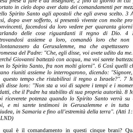
esù prese a fare e ad insegnare, 2 fino al giorno in cui 
ortato in cielo dopo aver dato dei comandamenti per mez
ello Spirito Santo agli apostoli che egli aveva scelto. 3 
ssi, dopo aver sofferto, si presentò vivente con molte pro
onvincenti, facendosi da loro vedere per quaranta giorni
arlando delle cose riguardanti il regno di Dio. 4 
itrovandosi assieme a loro, comandò loro che non 
llontanassero da Gerusalemme, ma che aspettassero 
romessa del Padre: "Che, egli disse, voi avete udito da me.
erché Giovanni battezzò con acqua, ma voi sarete battezza
on lo Spirito Santo, fra non molti giorni".
6
Così quelli c
rano riuniti assieme lo interrogarono, dicendo: "Signore,
n questo tempo che ristabilirai il regno a Israele?". 7 
gli disse loro: "Non sta a voi di sapere i tempi e i momen
datti, che il Padre ha stabilito di sua propria autorità. 8 
oi riceverete potenza quando lo Spirito Santo verrà su 
oi, e mi sarete testimoni in Gerusalemme e in tutta 
iudea, in Samaria e fino all’estremità della terra".
(Atti 1:
 LND)
, qual è il comandamento in questi cinque brani? Qu