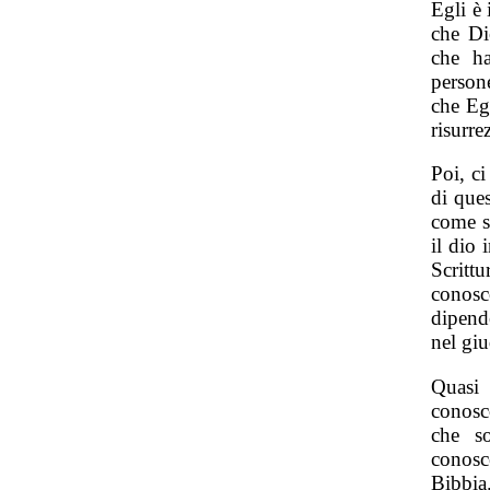
Egli è
che Di
che ha
persone
che Egl
risurre
Poi, c
di que
come s
il dio 
Scritt
conosc
dipend
nel giu
Quasi
conosc
che s
conosc
Bibbia