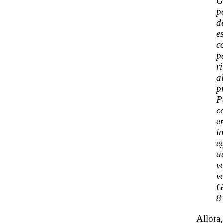
G
p
d
e
c
p
r
a
p
P
c
e
i
e
a
v
v
G
8
Allora