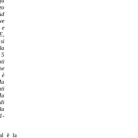
fu
zo
Ad
ve
 e
E,
si
la
 5
ti
he
 è
Ma
ti
Ma
di
la
1-
al è la