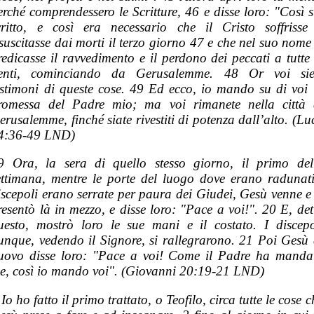
erché comprendessero le Scritture, 46 e disse loro: "Così s
critto, e così era necessario che il Cristo soffrisse
isuscitasse dai morti il terzo giorno 47 e che nel suo nome 
redicasse il ravvedimento e il perdono dei peccati a tutte 
enti, cominciando da Gerusalemme. 48 Or voi sie
estimoni di queste cose. 49 Ed ecco, io mando su di voi 
romessa del Padre mio; ma voi rimanete nella città 
erusalemme, finché siate rivestiti di potenza dall’alto. (Lu
4:36-49 LND)
9 Ora, la sera di quello stesso giorno, il primo del
ettimana, mentre le porte del luogo dove erano radunati
iscepoli erano serrate per paura dei Giudei, Gesù venne e 
resentò là in mezzo, e disse loro: "Pace a voi!". 20 E, det
uesto, mostrò loro le sue mani e il costato. I discepo
unque, vedendo il Signore, si rallegrarono. 21 Poi Gesù 
uovo disse loro: "Pace a voi! Come il Padre ha manda
e, così io mando voi". (Giovanni 20:19-21 LND)
 Io ho fatto il primo trattato, o Teofilo, circa tutte le cose c