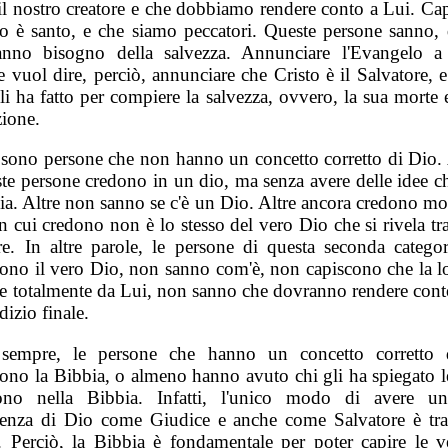
 il nostro creatore e che dobbiamo rendere conto a Lui. Ca
o è santo, e che siamo peccatori. Queste persone sanno, 
nno bisogno della salvezza. Annunciare l'Evangelo a
 vuol dire, perciò, annunciare che Cristo è il Salvatore, 
i ha fatto per compiere la salvezza, ovvero, la sua morte 
zione.
i sono persone che non hanno un concetto corretto di Dio.
ste persone credono in un dio, ma senza avere delle idee ch
ia. Altre non sanno se c'è un Dio. Altre ancora credono mo
in cui credono non è lo stesso del vero Dio che si rivela tr
ure. In altre parole, le persone di questa seconda catego
ono il vero Dio, non sanno com'è, non capiscono che la lo
e totalmente da Lui, non sanno che dovranno rendere cont
dizio finale.
 sempre, le persone che hanno un concetto corretto 
ono la Bibbia, o almeno hanno avuto chi gli ha spiegato le
ono nella Bibbia. Infatti, l'unico modo di avere un
enza di Dio come Giudice e anche come Salvatore è tra
. Perciò, la Bibbia è fondamentale per poter capire le ve