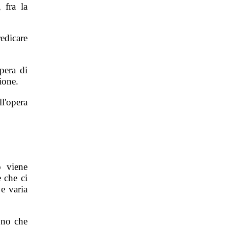
 fra la
dicare
pera di
ione.
ll'opera
o viene
 che ci
e varia
ono che