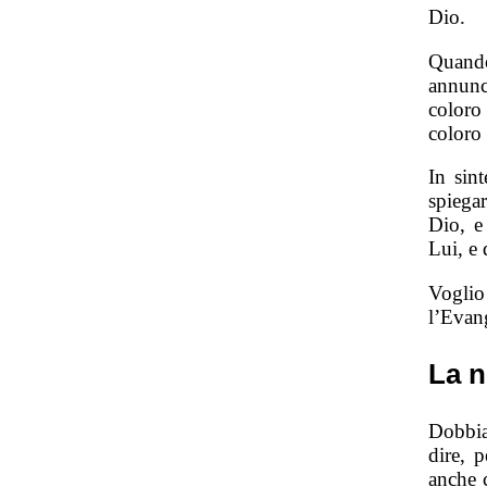
Dio.
Quando
annunc
coloro
coloro
In sin
spiegar
Dio, e
Lui, e 
Voglio
l’Evan
La n
Dobbia
dire, 
anche 