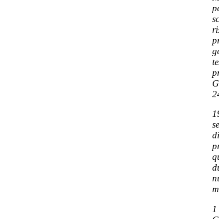
p
s
r
p
g
t
p
G
2
1
s
d
p
q
d
n
m
1