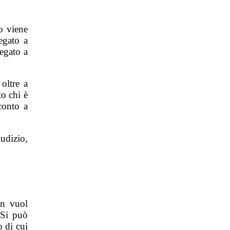
o viene
egato a
egato a
oltre a
to chi è
conto a
udizio,
on vuol
 Si può
 di cui