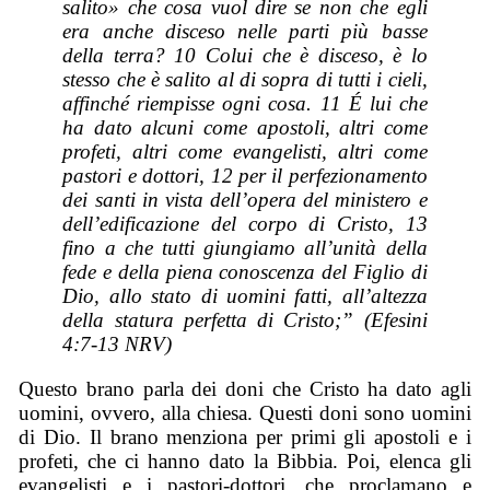
salito» che cosa vuol dire se non che egli
era anche disceso nelle parti più basse
della terra? 10 Colui che è disceso, è lo
stesso che è salito al di sopra di tutti i cieli,
affinché riempisse ogni cosa. 11 É lui che
ha dato alcuni come apostoli, altri come
profeti, altri come evangelisti, altri come
pastori e dottori, 12 per il perfezionamento
dei santi in vista dell’opera del ministero e
dell’edificazione del corpo di Cristo, 13
fino a che tutti giungiamo all’unità della
fede e della piena conoscenza del Figlio di
Dio, allo stato di uomini fatti, all’altezza
della statura perfetta di Cristo;” (Efesini
4:7-13 NRV)
Questo brano parla dei doni che Cristo ha dato agli
uomini, ovvero, alla chiesa. Questi doni sono uomini
di Dio. Il brano menziona per primi gli apostoli e i
profeti, che ci hanno dato la Bibbia. Poi, elenca gli
evangelisti e i pastori-dottori, che proclamano e