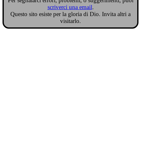
Per segnalarci errori, problemi, o suggerimenti, puoi
scriverci una email
.
Questo sito esiste per la gloria di Dio. Invita altri a
visitarlo.