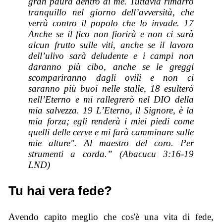
gran paura dentro di me. Tuttavia rimarrò
tranquillo nel giorno dell’avversità, che
verrà contro il popolo che lo invade. 17
Anche se il fico non fiorirà e non ci sarà
alcun frutto sulle viti, anche se il lavoro
dell’ulivo sarà deludente e i campi non
daranno più cibo, anche se le greggi
scompariranno dagli ovili e non ci
saranno più buoi nelle stalle, 18 esulterò
nell’Eterno e mi rallegrerò nel DIO della
mia salvezza. 19 L’Eterno, il Signore, è la
mia forza; egli renderà i miei piedi come
quelli delle cerve e mi farà camminare sulle
mie alture". Al maestro del coro. Per
strumenti a corda.” (Abacucu 3:16-19
LND)
Tu hai vera fede?
Avendo capito meglio che cos'è una vita di fede,