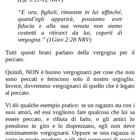
“E ora, figlioli, rimanete in lui affinché,
quand’egli apparirà, possiamo aver
fiducia e alla sua venuta non siamo
costretti a ritirarci da lui, coperti di
vergogna.” (1Giov 2:28 NRV)
Tutti questi brani parlano della vergogna per il
peccato.
Quindi, NON è buono vergognarci per cose che non
sono peccati e feriscono solo il nostro orgoglio.
Invece, dovremmo vergognarci di quello che è legato
al peccato.
Vi dò qualche esempio pratico: se un ragazzo sta con i
suoi amici, ed essi vogliono fare qualcosa che lui sa
essere peccato, e rifiuta di farlo, e gli amici lo
prendono in giro e lo disprezzano, egli non deve
minimamente vergognarsi. Oppure se una ragazza si
veste in modo modesto, e gli altri compagni di scuola