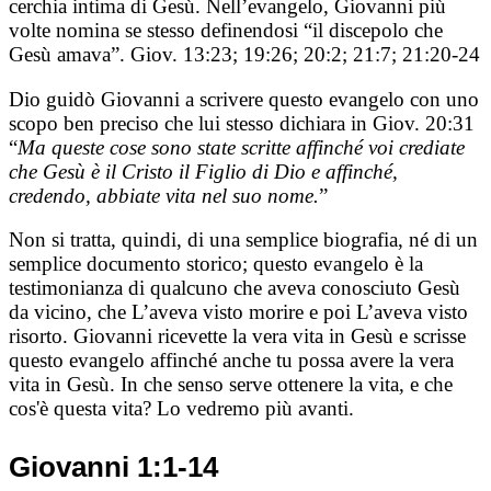
cerchia intima di Gesù.
Ne
ll’
e
v
angelo
, Giovanni più
volte nomina se stesso definendosi “il discepolo che
Gesù amava”. Giov. 13:23; 19:26; 20:2; 21:7; 21:20-24
Dio guidò Giovanni a scrivere questo
ev
angelo con uno
scopo ben preciso che lui stesso dichiara in Giov. 20:31
“
Ma queste cose sono state scritte affinché voi crediate
che Gesù è il Cristo il Figlio di Dio e affinché,
credendo, abbiate vita nel suo nome.
”
Non si tratta, quindi, di una semplice biografia, né di un
semplice documento storico; questo
ev
angelo è la
testimonianza di qualcuno che aveva conosciuto Gesù
da vicino, che L’aveva visto morire e poi L’aveva visto
risorto. Giovanni ricevette la vera vita in Gesù e scrisse
questo
e
v
angelo affinché anche tu possa avere la vera
vita in Gesù. In che senso serve ottenere la vita, e che
cos'è questa vita? Lo vedremo più avanti.
Giovanni 1:1-14