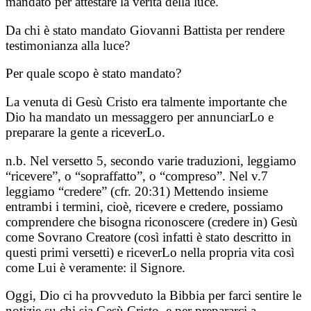
mandato per attestare la verità della luce.
Da chi è stato mandato Giovanni Battista per rendere
testimonianza alla luce?
Per quale scopo è stato mandato?
La venuta di Gesù Cristo era talmente importante che
Dio ha mandato un messaggero per annunciarLo e
preparare la gente a riceverLo.
n.b. Nel versetto 5, secondo varie traduzioni, leggiamo
“ricevere”, o “sopraffatto”, o “compreso”. Nel v.7
leggiamo “credere” (cfr. 20:31) Mettendo insieme
entrambi i termini, cioè, ricevere e credere, possiamo
comprendere che bisogna riconoscere (credere in) Gesù
come Sovrano Creatore (così infatti è stato descritto in
questi primi versetti) e riceverLo nella propria vita così
come Lui è veramente: il Signore.
Oggi, Dio ci ha provveduto la Bibbia per farci sentire le
notizie su chi sia Gesù Cristo, e per prepararci a