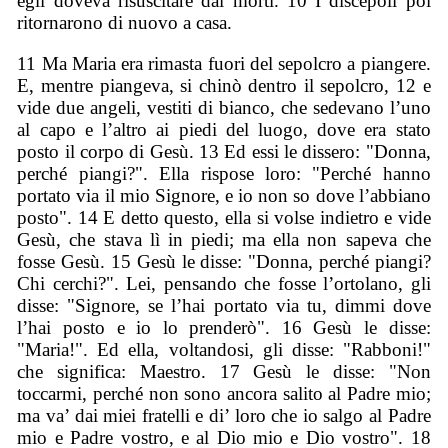
egli doveva risuscitare dai morti. 10 I discepoli poi
ritornarono di nuovo a casa.
11 Ma Maria era rimasta fuori del sepolcro a piangere.
E, mentre piangeva, si chinò dentro il sepolcro, 12 e
vide due angeli, vestiti di bianco, che sedevano l’uno
al capo e l’altro ai piedi del luogo, dove era stato
posto il corpo di Gesù. 13 Ed essi le dissero: "Donna,
perché piangi?". Ella rispose loro: "Perché hanno
portato via il mio Signore, e io non so dove l’abbiano
posto". 14 E detto questo, ella si volse indietro e vide
Gesù, che stava lì in piedi; ma ella non sapeva che
fosse Gesù. 15 Gesù le disse: "Donna, perché piangi?
Chi cerchi?". Lei, pensando che fosse l’ortolano, gli
disse: "Signore, se l’hai portato via tu, dimmi dove
l’hai posto e io lo prenderò". 16 Gesù le disse:
"Maria!". Ed ella, voltandosi, gli disse: "Rabboni!"
che significa: Maestro. 17 Gesù le disse: "Non
toccarmi, perché non sono ancora salito al Padre mio;
ma va’ dai miei fratelli e di’ loro che io salgo al Padre
mio e Padre vostro, e al Dio mio e Dio vostro". 18