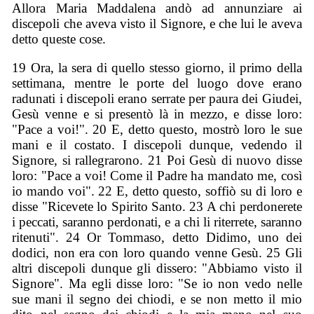
Allora Maria Maddalena andò ad annunziare ai
discepoli che aveva visto il Signore, e che lui le aveva
detto queste cose.
19 Ora, la sera di quello stesso giorno, il primo della
settimana, mentre le porte del luogo dove erano
radunati i discepoli erano serrate per paura dei Giudei,
Gesù venne e si presentò là in mezzo, e disse loro:
"Pace a voi!". 20 E, detto questo, mostrò loro le sue
mani e il costato. I discepoli dunque, vedendo il
Signore, si rallegrarono. 21 Poi Gesù di nuovo disse
loro: "Pace a voi! Come il Padre ha mandato me, così
io mando voi". 22 E, detto questo, soffiò su di loro e
disse "Ricevete lo Spirito Santo. 23 A chi perdonerete
i peccati, saranno perdonati, e a chi li riterrete, saranno
ritenuti". 24 Or Tommaso, detto Didimo, uno dei
dodici, non era con loro quando venne Gesù. 25 Gli
altri discepoli dunque gli dissero: "Abbiamo visto il
Signore". Ma egli disse loro: "Se io non vedo nelle
sue mani il segno dei chiodi, e se non metto il mio