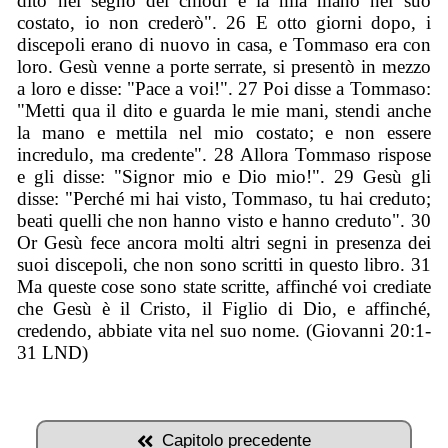
dito nel segno dei chiodi e la mia mano nel suo
costato, io non crederò". 26 E otto giorni dopo, i
discepoli erano di nuovo in casa, e Tommaso era con
loro. Gesù venne a porte serrate, si presentò in mezzo
a loro e disse: "Pace a voi!". 27 Poi disse a Tommaso:
"Metti qua il dito e guarda le mie mani, stendi anche
la mano e mettila nel mio costato; e non essere
incredulo, ma credente". 28 Allora Tommaso rispose
e gli disse: "Signor mio e Dio mio!". 29 Gesù gli
disse: "Perché mi hai visto, Tommaso, tu hai creduto;
beati quelli che non hanno visto e hanno creduto". 30
Or Gesù fece ancora molti altri segni in presenza dei
suoi discepoli, che non sono scritti in questo libro. 31
Ma queste cose sono state scritte, affinché voi crediate
che Gesù è il Cristo, il Figlio di Dio, e affinché,
credendo, abbiate vita nel suo nome. (Giovanni 20:1-
31 LND)
Capitolo precedente