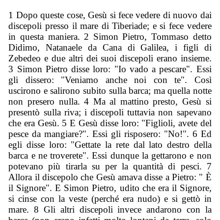
1 Dopo queste cose, Gesù si fece vedere di nuovo dai
discepoli presso il mare di Tiberiade; e si fece vedere
in questa maniera. 2 Simon Pietro, Tommaso detto
Didimo, Natanaele da Cana di Galilea, i figli di
Zebedeo e due altri dei suoi discepoli erano insieme.
3 Simon Pietro disse loro: "Io vado a pescare". Essi
gli dissero: "Veniamo anche noi con te". Così
uscirono e salirono subito sulla barca; ma quella notte
non presero nulla. 4 Ma al mattino presto, Gesù si
presentò sulla riva; i discepoli tuttavia non sapevano
che era Gesù. 5 E Gesù disse loro: "Figlioli, avete del
pesce da mangiare?". Essi gli risposero: "No!". 6 Ed
egli disse loro: "Gettate la rete dal lato destro della
barca e ne troverete". Essi dunque la gettarono e non
potevano più tirarla su per la quantità di pesci. 7
Allora il discepolo che Gesù amava disse a Pietro: " È
il Signore". E Simon Pietro, udito che era il Signore,
si cinse con la veste (perché era nudo) e si gettò in
mare. 8 Gli altri discepoli invece andarono con la