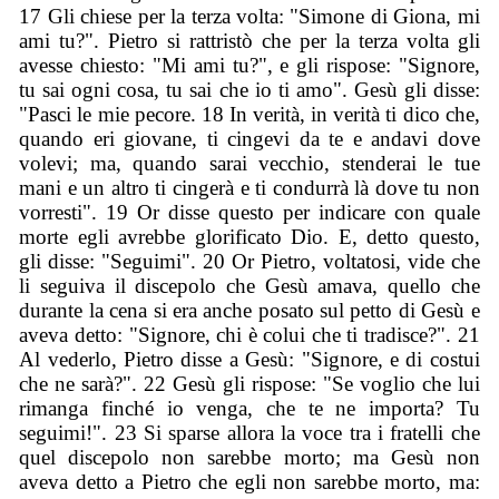
17 Gli chiese per la terza volta: "Simone di Giona, mi
ami tu?". Pietro si rattristò che per la terza volta gli
avesse chiesto: "Mi ami tu?", e gli rispose: "Signore,
tu sai ogni cosa, tu sai che io ti amo". Gesù gli disse:
"Pasci le mie pecore. 18 In verità, in verità ti dico che,
quando eri giovane, ti cingevi da te e andavi dove
volevi; ma, quando sarai vecchio, stenderai le tue
mani e un altro ti cingerà e ti condurrà là dove tu non
vorresti". 19 Or disse questo per indicare con quale
morte egli avrebbe glorificato Dio. E, detto questo,
gli disse: "Seguimi". 20 Or Pietro, voltatosi, vide che
li seguiva il discepolo che Gesù amava, quello che
durante la cena si era anche posato sul petto di Gesù e
aveva detto: "Signore, chi è colui che ti tradisce?". 21
Al vederlo, Pietro disse a Gesù: "Signore, e di costui
che ne sarà?". 22 Gesù gli rispose: "Se voglio che lui
rimanga finché io venga, che te ne importa? Tu
seguimi!". 23 Si sparse allora la voce tra i fratelli che
quel discepolo non sarebbe morto; ma Gesù non
aveva detto a Pietro che egli non sarebbe morto, ma: