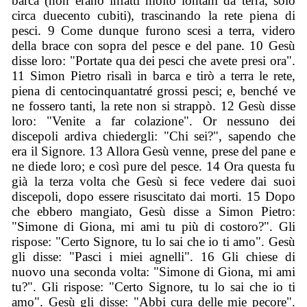
barca (non erano infatti molto lontani da terra, solo
circa duecento cubiti), trascinando la rete piena di
pesci. 9 Come dunque furono scesi a terra, videro
della brace con sopra del pesce e del pane. 10 Gesù
disse loro: "Portate qua dei pesci che avete presi ora".
11 Simon Pietro risalì in barca e tirò a terra le rete,
piena di centocinquantatré grossi pesci; e, benché ve
ne fossero tanti, la rete non si strappò. 12 Gesù disse
loro: "Venite a far colazione". Or nessuno dei
discepoli ardiva chiedergli: "Chi sei?", sapendo che
era il Signore. 13 Allora Gesù venne, prese del pane e
ne diede loro; e così pure del pesce. 14 Ora questa fu
già la terza volta che Gesù si fece vedere dai suoi
discepoli, dopo essere risuscitato dai morti. 15 Dopo
che ebbero mangiato, Gesù disse a Simon Pietro:
"Simone di Giona, mi ami tu più di costoro?". Gli
rispose: "Certo Signore, tu lo sai che io ti amo". Gesù
gli disse: "Pasci i miei agnelli". 16 Gli chiese di
nuovo una seconda volta: "Simone di Giona, mi ami
tu?". Gli rispose: "Certo Signore, tu lo sai che io ti
amo". Gesù gli disse: "Abbi cura delle mie pecore".